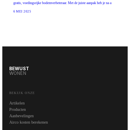
gratis, voedingsrijke bodemverbeteraar. Met de juiste aanpak heb je na a
6 MEI 2025
BEWUST
WONEN
BEKIJK ONZE
Artikelen
Producten
Aanbevelingen
Airco kosten berekenen