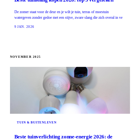
De zomer staat voor de deur en je wilt je tuin, terras of moestuin
watergeven zonder gedoe met een stijve, zware slang die zich overal in ve
9 JAN. 2026
NOVEMBER 2025
TUIN & BUITENLEVEN
Beste tuinverlichting zonne-energie 2026: de