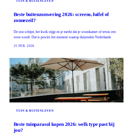
TUIN & BUITENLEVEN
Beste buitenzonwering 2026: screens, luifel of
zonnezeil?
De zon schijnt, het kwik stijgt en je merkt dat je woonkamer of terras een
oven wordt. Dat is precies het moment waarop duizenden Nederlande
25 FEB. 2026
TUIN & BUITENLEVEN
Beste tuinparasol kopen 2026: welk type past bij
jou?