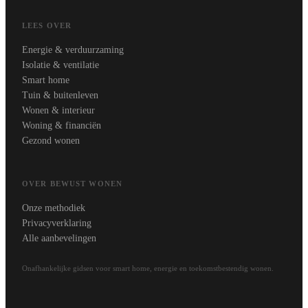
LEES OVER
Energie & verduurzaming
Isolatie & ventilatie
Smart home
Tuin & buitenleven
Wonen & interieur
Woning & financiën
Gezond wonen
OVER BEWUST WONEN
Onze methodiek
Privacyverklaring
Alle aanbevelingen
Onafhankelijke gidsen voor smart home, energie en toekomstbestendig wonen.