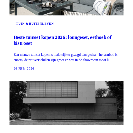
TUIN & BUITENLEVEN
Beste tuinset kopen 2026: loungeset, eethoek of
bistroset
Een nieuwe tuinset kopen is makkelijker gezegd dan gedaan: het aanbod is
enorm, de prijsverschillen zijn groot en wat in de showroom mooi li
26 FEB. 2026