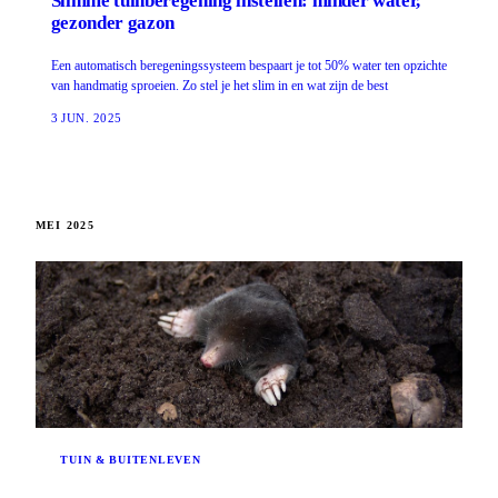
Slimme tuinberegening instellen: minder water,
gezonder gazon
Een automatisch beregeningssysteem bespaart je tot 50% water ten opzichte
van handmatig sproeien. Zo stel je het slim in en wat zijn de best
3 JUN. 2025
MEI 2025
TUIN & BUITENLEVEN