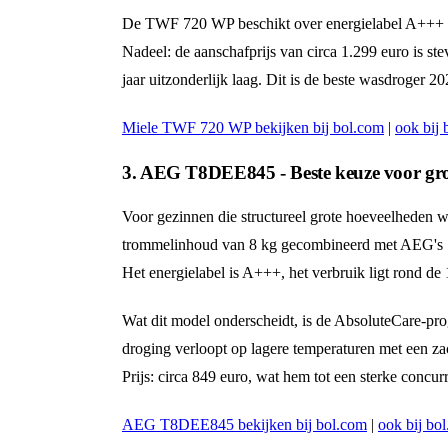
De TWF 720 WP beschikt over energielabel A+++ en 
Nadeel: de aanschafprijs van circa 1.299 euro is ste
jaar uitzonderlijk laag. Dit is de beste wasdroger 2
Miele TWF 720 WP bekijken bij bol.com
|
ook bij 
3. AEG T8DEE845 - Beste keuze voor gro
Voor gezinnen die structureel grote hoeveelheden
trommelinhoud van 8 kg gecombineerd met AEG's Se
Het energielabel is A+++, het verbruik ligt rond d
Wat dit model onderscheidt, is de AbsoluteCare-pr
droging verloopt op lagere temperaturen met een z
Prijs: circa 849 euro, wat hem tot een sterke concu
AEG T8DEE845 bekijken bij bol.com
|
ook bij bo