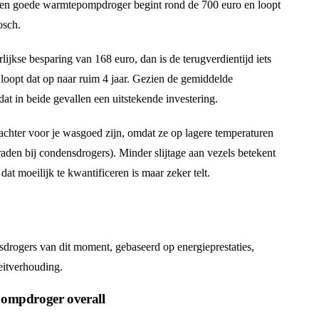
 Een goede warmtepompdroger begint rond de 700 euro en loopt
osch.
ijkse besparing van 168 euro, dan is de terugverdientijd iets
 loopt dat op naar ruim 4 jaar. Gezien de gemiddelde
at in beide gevallen een uitstekende investering.
chter voor je wasgoed zijn, omdat ze op lagere temperaturen
raden bij condensdrogers). Minder slijtage aan vezels betekent
dat moeilijk te kwantificeren is maar zeker telt.
asdrogers van dit moment, gebaseerd op energieprestaties,
eitverhouding.
ompdroger overall