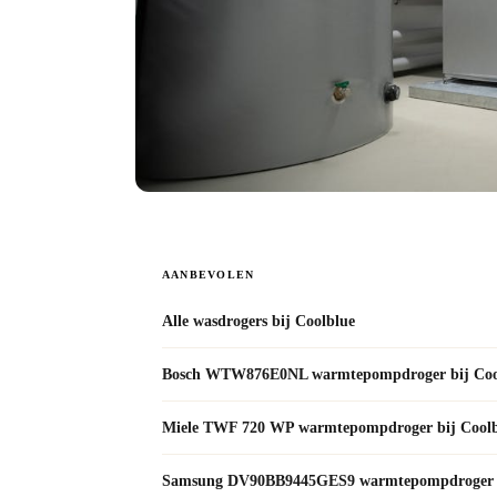
AANBEVOLEN
Alle wasdrogers bij Coolblue
Bosch WTW876E0NL warmtepompdroger bij Coo
Miele TWF 720 WP warmtepompdroger bij Coolb
Samsung DV90BB9445GES9 warmtepompdroger b