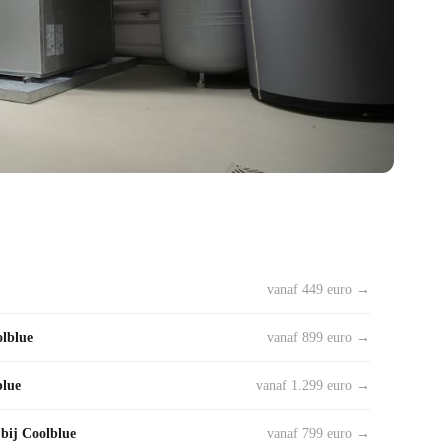
vanaf 449 euro →
lblue
vanaf 899 euro →
lue
vanaf 1.299 euro →
ij Coolblue
vanaf 799 euro →