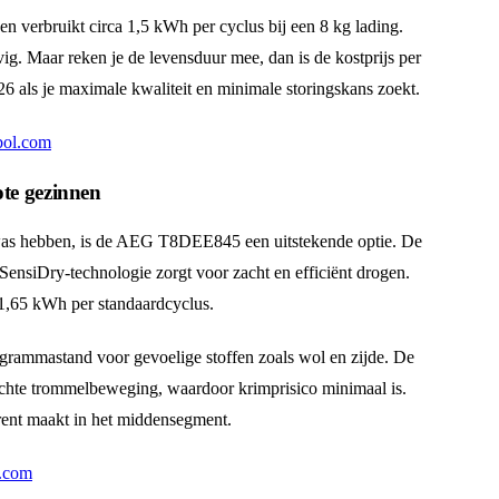
verbruikt circa 1,5 kWh per cyclus bij een 8 kg lading.
vig. Maar reken je de levensduur mee, dan is de kostprijs per
026 als je maximale kwaliteit en minimale storingskans zoekt.
bol.com
te gezinnen
 was hebben, is de AEG T8DEE845 een uitstekende optie. De
nsiDry-technologie zorgt voor zacht en efficiënt drogen.
e 1,65 kWh per standaardcyclus.
ogrammastand voor gevoelige stoffen zoals wol en zijde. De
achte trommelbeweging, waardoor krimprisico minimaal is.
rrent maakt in het middensegment.
l.com