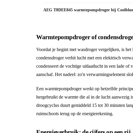
AEG T8DEE845 warmtepompdroger bij Coolblu
Warmtepompdroger of condensdroger: 
Voordat je begint met wasdroger vergelijken, is he
condensdroger verhit lucht met een elektrisch verwa
condenseert de vochtige uitlaatlucht in een lade of 
aanschaf. Het nadeel: zo'n verwarmingselement slokt 
Een warmtepompdroger werkt op hetzelfde princip
hergebruikt de warmte die al in de lucht aanwezig i
droogcyclus duurt gemiddeld 15 tot 30 minuten lang
ruimschoots terug op de energierekening.
Energieverbruik: de cijfers op een rij