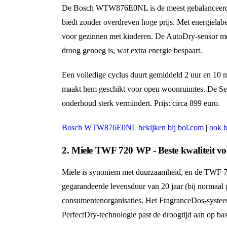
De Bosch WTW876E0NL is de meest gebalanceerde 
biedt zonder overdreven hoge prijs. Met energielabe
voor gezinnen met kinderen. De AutoDry-sensor me
droog genoeg is, wat extra energie bespaart.
Een volledige cyclus duurt gemiddeld 2 uur en 10 
maakt hem geschikt voor open woonruimtes. De Self
onderhoud sterk vermindert. Prijs: circa 899 euro.
Bosch WTW876E0NL bekijken bij bol.com
|
ook b
2. Miele TWF 720 WP - Beste kwaliteit vo
Miele is synoniem met duurzaamheid, en de TWF 7
gegarandeerde levensduur van 20 jaar (bij normaal g
consumentenorganisaties. Het FragranceDos-systeem
PerfectDry-technologie past de droogtijd aan op bas