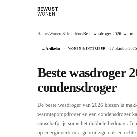
BEWUST
WONEN
Home
›
Wonen & interieur
›
Beste wasdroger 2026: warmte
← Artikelen
·
·
27 oktober 2025
WONEN & INTERIEUR
Beste wasdroger 
condensdroger
De beste wasdroger van 2026 kiezen is makke
warmtepompdroger en een condensdroger kan j
aanschafprijs soms het dubbele bedraagt. In
op energieverbruik, gebruiksgemak en echte t