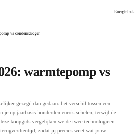
Energie
Isola
pomp vs condensdroger
2026: warmtepomp vs
lijker gezegd dan gedaan: het verschil tussen een
e op jaarbasis honderden euro's schelen, terwijl de
 deze koopgids vergelijken we de twee technologieën
erugverdientijd, zodat jij precies weet wat jouw