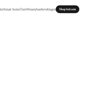
tie
Smart home
Tuin
Wonen
Aanbevelingen
Shop bol.com