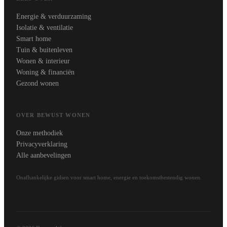
Energie & verduurzaming
Isolatie & ventilatie
Smart home
Tuin & buitenleven
Wonen & interieur
Woning & financiën
Gezond wonen
OVER BEWUST WONEN
Onze methodiek
Privacyverklaring
Alle aanbevelingen
Onafhankelijke gidsen voor smart home, energie en toekomstbestendig wonen.