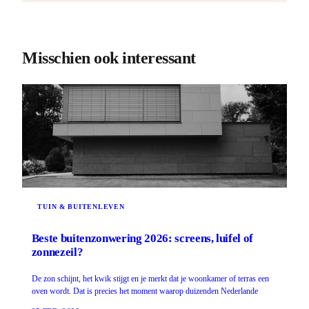
Misschien ook interessant
TUIN & BUITENLEVEN
Beste buitenzonwering 2026: screens, luifel of
zonnezeil?
De zon schijnt, het kwik stijgt en je merkt dat je woonkamer of terras een
oven wordt. Dat is precies het moment waarop duizenden Nederlande