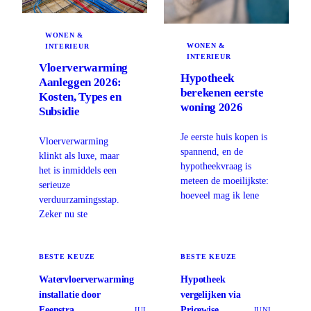
WONEN &
WONEN &
INTERIEUR
INTERIEUR
Vloerverwarming
Hypotheek
Aanleggen 2026:
berekenen eerste
Kosten, Types en
woning 2026
Subsidie
Je eerste huis kopen is
Vloerverwarming
spannend, en de
klinkt als luxe, maar
hypotheekvraag is
het is inmiddels een
meteen de moeilijkste:
serieuze
hoeveel mag ik lene
verduurzamingsstap.
Zeker nu ste
BESTE KEUZE
BESTE KEUZE
Watervloerverwarming
Hypotheek
installatie door
vergelijken via
Feenstra
Pricewise
JULI
JUNI