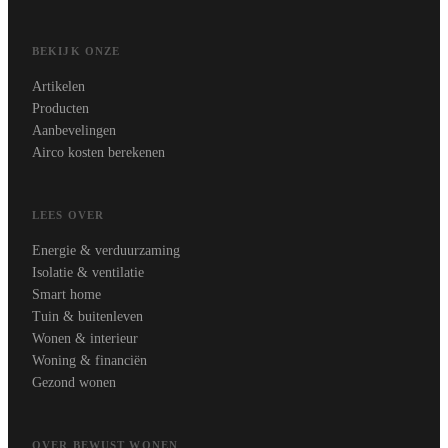
BEKIJK ONZE
Artikelen
Producten
Aanbevelingen
Airco kosten berekenen
LEES OVER
Energie & verduurzaming
Isolatie & ventilatie
Smart home
Tuin & buitenleven
Wonen & interieur
Woning & financiën
Gezond wonen
OVER BEWUST WONEN