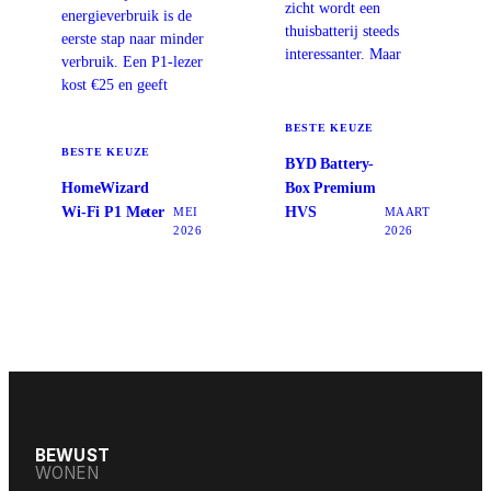
zicht wordt een
energieverbruik is de
thuisbatterij steeds
eerste stap naar minder
interessanter. Maar
verbruik. Een P1-lezer
kost €25 en geeft
BESTE KEUZE
BESTE KEUZE
BYD Battery-
HomeWizard
Box Premium
Wi-Fi P1 Meter
HVS
MEI
MAART
2026
2026
BEWUST
WONEN