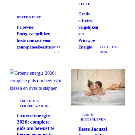
KEUZE
Gratis
BESTE KEUZE
offertes
Pricewise
vergelijken
Energievergelijker,
via
beste contract voor
Pricewise
zonnepaneelbezitters
Energie
MEI
AUGUSTUS
2026
2026
ENERGIE &
VERDUURZAMING
Groene energie
TUIN &
BUITENLEVEN
2026: complete
gids om bewust te
Beste Jacuzzi
kiezen en over te