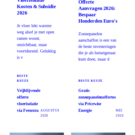
Vloerisolatie
Offerte
Kosten & Subsidie
Aanvragen 2026:
2026
Bespaar
Honderden Euro's
Je vloer lekt warmte
weg alsof je met open
Zonnepanelen
ramen woont,
aanschaffen is een van
onzichtbaar, maar
de beste investeringen
voortdurend. Gelukkig
die je als huiseigenaar
is v
kunt doen, maar d
BESTE
KEUZE
BESTE KEUZE
Vrijblijvende
Gratis
offerte
zonnepanelenoffertes
vloerisolatie
via Pricewise
via Feenstra
Energie
AUGUSTUS
MEI
2026
2026