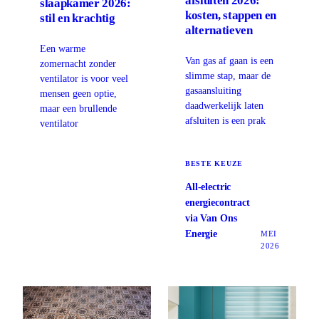
afsluiten 2026:
slaapkamer 2026:
kosten, stappen en
stil en krachtig
alternatieven
Een warme
Van gas af gaan is een
zomernacht zonder
slimme stap, maar de
ventilator is voor veel
gasaansluiting
mensen geen optie,
daadwerkelijk laten
maar een brullende
afsluiten is een prak
ventilator
BESTE KEUZE
All-electric
energiecontract
via Van Ons
Energie
MEI
2026