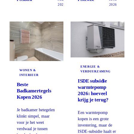
2026
2026
ENERGIE &
WONEN &
VERDUURZAMING
INTERIEUR
ISDE subsidie
Beste
warmtepomp
Badkamertegels
2026: hoeveel
Kopen 2026
krijg je terug?
Je badkamer betegelen
Een warmtepomp
klinkt simpel, maar
kopen is een grote
voor je het weet
investering, maar de
verdwaal je tussen
ISDE-subsidie haalt er