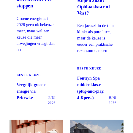
Kopen 2026:
stappen
Opblaasbaar of
Vast?
Groene energie is in
2026 geen nichekeuze
Een jacuzzi in de tuin
meer, maar wel een
klinkt als pure luxe,
keuze die meer
maar de keuze is
afwegingen vraagt dan
eerder een praktische
oo
rekensom dan een
BESTE KEUZE
BESTE KEUZE
Fonteyn Spa
Vergelijk groene
middenklasse
energie via
(plug-and-play,
Pricewise
4-6 pers.)
JUNI
JUNI
2026
2026