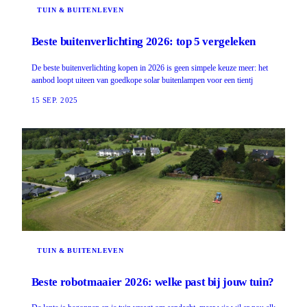
TUIN & BUITENLEVEN
Beste buitenverlichting 2026: top 5 vergeleken
De beste buitenverlichting kopen in 2026 is geen simpele keuze meer: het
aanbod loopt uiteen van goedkope solar buitenlampen voor een tientj
15 SEP. 2025
TUIN & BUITENLEVEN
Beste robotmaaier 2026: welke past bij jouw tuin?