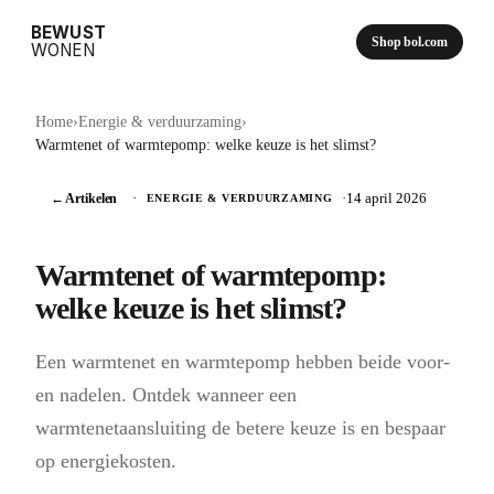
BEWUST
Shop bol.com
WONEN
Home
›
Energie & verduurzaming
›
Warmtenet of warmtepomp: welke keuze is het slimst?
← Artikelen
·
·
14 april 2026
ENERGIE & VERDUURZAMING
Warmtenet of warmtepomp:
welke keuze is het slimst?
Een warmtenet en warmtepomp hebben beide voor-
en nadelen. Ontdek wanneer een
warmtenetaansluiting de betere keuze is en bespaar
op energiekosten.