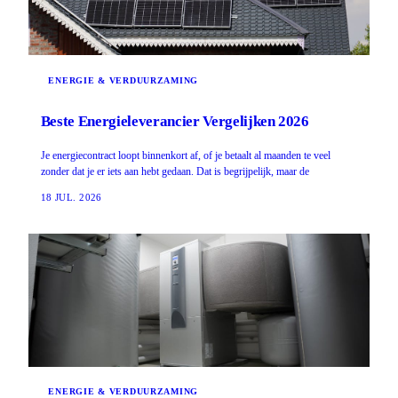
ENERGIE & VERDUURZAMING
Beste Energieleverancier Vergelijken 2026
Je energiecontract loopt binnenkort af, of je betaalt al maanden te veel
zonder dat je er iets aan hebt gedaan. Dat is begrijpelijk, maar de
18 JUL. 2026
ENERGIE & VERDUURZAMING