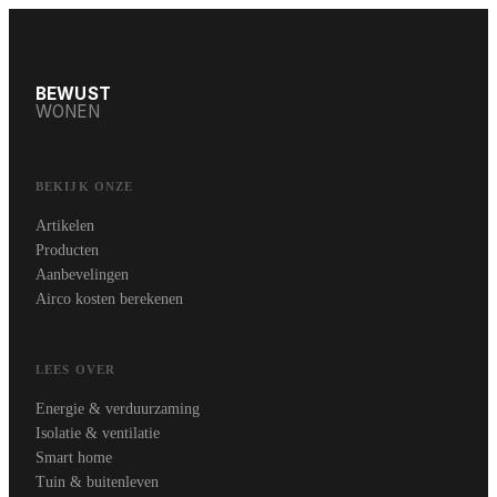
BEWUST
WONEN
BEKIJK ONZE
Artikelen
Producten
Aanbevelingen
Airco kosten berekenen
LEES OVER
Energie & verduurzaming
Isolatie & ventilatie
Smart home
Tuin & buitenleven