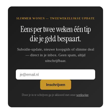
SLIMMER WONEN — TWEEWEKELIJKSE UPDATE
Eens per twee weken één tip
die je geld bespaart.
Subsidie-update, nieuwe koopgids of slimme deal
— direct in je inbox. Geen spam, altijd
uitschrijfbaar.
Inschrijven
Door je in te schrijven ga je akkoord met onze
werkwijze
.