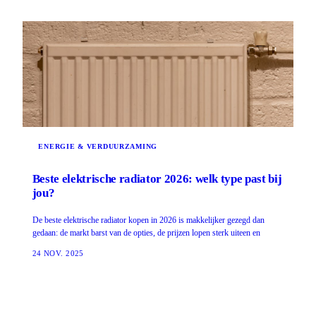
ENERGIE & VERDUURZAMING
Beste elektrische radiator 2026: welk type past bij
jou?
De beste elektrische radiator kopen in 2026 is makkelijker gezegd dan
gedaan: de markt barst van de opties, de prijzen lopen sterk uiteen en
24 NOV. 2025