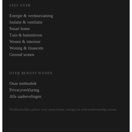
LEES OVER
Energie & verduurzaming
Isolatie & ventilatie
Smart home
Tuin & buitenleven
Wonen & interieur
Woning & financiën
Gezond wonen
OVER BEWUST WONEN
Onze methodiek
Privacyverklaring
Alle aanbevelingen
Onafhankelijke gidsen voor smart home, energie en toekomstbestendig wonen.