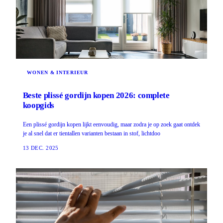
WONEN & INTERIEUR
Beste plissé gordijn kopen 2026: complete
koopgids
Een plissé gordijn kopen lijkt eenvoudig, maar zodra je op zoek gaat ontdek
je al snel dat er tientallen varianten bestaan in stof, lichtdoo
13 DEC. 2025