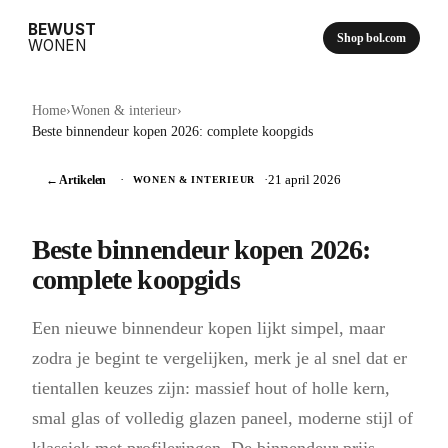
BEWUST
Shop bol.com
WONEN
Home
›
Wonen & interieur
›
Beste binnendeur kopen 2026: complete koopgids
← Artikelen
·
·
21 april 2026
WONEN & INTERIEUR
Beste binnendeur kopen 2026:
complete koopgids
Een nieuwe binnendeur kopen lijkt simpel, maar
zodra je begint te vergelijken, merk je al snel dat er
tientallen keuzes zijn: massief hout of holle kern,
smal glas of volledig glazen paneel, moderne stijl of
klassiek met profileringen. De binnendeur prijs