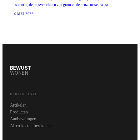
is enorm, de prijsverschillen zijn groot en de keuze tussen vrijst
9 MEI 2026
BEWUST
WONEN
BEKIJK ONZE
Artikelen
Producten
Aanbevelingen
Airco kosten berekenen