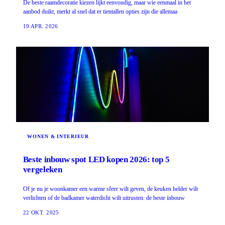
De beste raamdecoratie kiezen lijkt eenvoudig, maar wie eenmaal in het
aanbod duikt, merkt al snel dat er tientallen opties zijn die allemaa
19 APR. 2026
WONEN & INTERIEUR
Beste inbouw spot LED kopen 2026: top 5
vergeleken
Of je nu je woonkamer een warme sfeer wilt geven, de keuken helder wilt
verlichten of de badkamer waterdicht wilt uitrusten: de beste inbouw
22 OKT. 2025