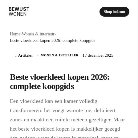
BEWUST
Shop bol.com
WONEN
Home
›
Wonen & interieur
›
Beste vloerkleed kopen 2026: complete koopgids
← Artikelen
·
·
17 december 2025
WONEN & INTERIEUR
Beste vloerkleed kopen 2026:
complete koopgids
Een vloerkleed kan een kamer volledig
transformeren: het voegt warmte toe, definieert
zones en maakt een ruimte meteen gezelliger. Maar
het beste vloerkleed kopen is makkelijker gezegd
dan gedaan, want de keuze in materiaal, maat en