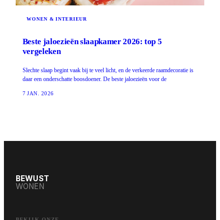
WONEN & INTERIEUR
Beste jaloezieën slaapkamer 2026: top 5
vergeleken
Slechte slaap begint vaak bij te veel licht, en de verkeerde raamdecoratie is
daar een onderschatte boosdoener. De beste jaloezieën voor de
7 JAN. 2026
BEWUST
WONEN
BEKIJK ONZE