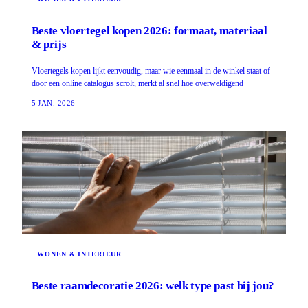
Beste vloertegel kopen 2026: formaat, materiaal
& prijs
Vloertegels kopen lijkt eenvoudig, maar wie eenmaal in de winkel staat of
door een online catalogus scrolt, merkt al snel hoe overweldigend
5 JAN. 2026
WONEN & INTERIEUR
Beste raamdecoratie 2026: welk type past bij jou?