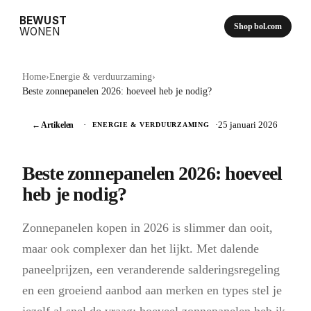
BEWUST
Shop bol.com
WONEN
Home
›
Energie & verduurzaming
›
Beste zonnepanelen 2026: hoeveel heb je nodig?
← Artikelen
·
·
25 januari 2026
ENERGIE & VERDUURZAMING
Beste zonnepanelen 2026: hoeveel
heb je nodig?
Zonnepanelen kopen in 2026 is slimmer dan ooit,
maar ook complexer dan het lijkt. Met dalende
paneelprijzen, een veranderende salderingsregeling
en een groeiend aanbod aan merken en types stel je
jezelf al snel de vraag: hoeveel zonnepanelen heb ik