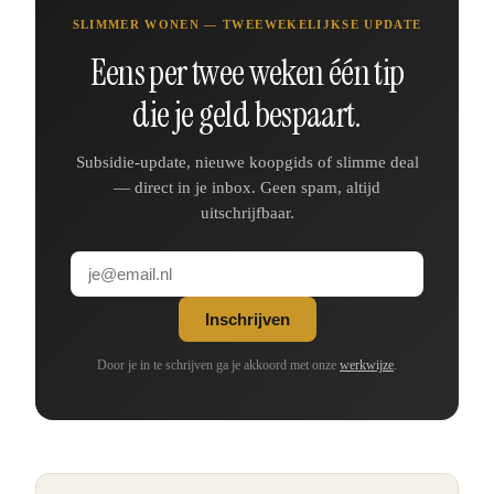
SLIMMER WONEN — TWEEWEKELIJKSE UPDATE
Eens per twee weken één tip
die je geld bespaart.
Subsidie-update, nieuwe koopgids of slimme deal
— direct in je inbox. Geen spam, altijd
uitschrijfbaar.
Inschrijven
Door je in te schrijven ga je akkoord met onze
werkwijze
.