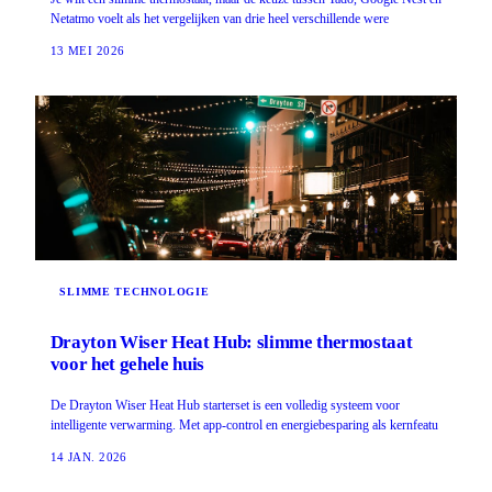
Netatmo voelt als het vergelijken van drie heel verschillende were
13 MEI 2026
SLIMME TECHNOLOGIE
Drayton Wiser Heat Hub: slimme thermostaat
voor het gehele huis
De Drayton Wiser Heat Hub starterset is een volledig systeem voor
intelligente verwarming. Met app-control en energiebesparing als kernfeatu
14 JAN. 2026