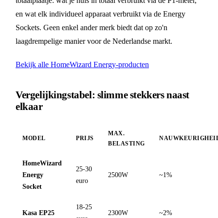
totaalplaatje: wat je huis in totaal verbruikt via de P1-meter,
en wat elk individueel apparaat verbruikt via de Energy
Sockets. Geen enkel ander merk biedt dat op zo'n
laagdrempelige manier voor de Nederlandse markt.
Bekijk alle HomeWizard Energy-producten
Vergelijkingstabel: slimme stekkers naast
elkaar
MAX.
MODEL
PRIJS
NAUWKEURIGHEI
BELASTING
HomeWizard
25-30
Energy
2500W
~1%
euro
Socket
18-25
Kasa EP25
2300W
~2%