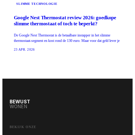
SLIMME TECHNOLOGIE
Google Nest Thermostat review 2026: goedkope
slimme thermostaat of toch te beperkt?
De Google Nest Thermostat is de betaalbare instapper in het slimme
thermostaat-segment en kost rond de 130 euro. Maar voor dat geld lever je
23 APR. 2026
BEWUST
WONEN
BEKIJK ONZE