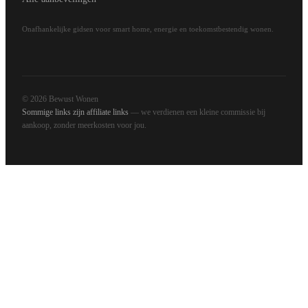
Onafhankelijke gidsen voor smart home, energie en toekomstbestendig wonen.
© 2026 Bewust Wonen
Sommige links zijn affiliate links
— we verdienen een kleine commissie bij
aankoop, zonder meerkosten voor jou.