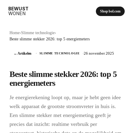
BEWUST
Shop bol.com
WONEN
Home
›
Slimme technologie
›
Beste slimme stekker 2026: top 5 energiemeters
← Artikelen
·
·
26 november 2025
SLIMME TECHNOLOGIE
Beste slimme stekker 2026: top 5
energiemeters
Je energierekening loopt op, maar je hebt geen idee
welk apparaat de grootste stroomvreter in huis is.
Een slimme stekker met energiemeting geeft je
precies dat inzicht: realtime verbruik per
stopcontact, historische data en de mogelijkheid om