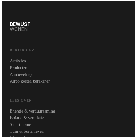
BEWUST
WONEN
BEKIJK ONZE
Artikelen
Producten
Aanbevelingen
Airco kosten berekenen
LEES OVER
Energie & verduurzaming
Isolatie & ventilatie
Smart home
Tuin & buitenleven