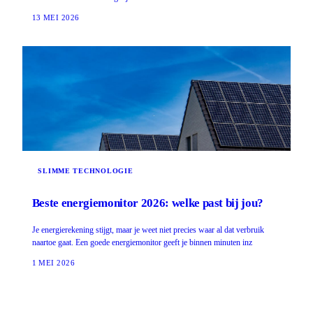
13 MEI 2026
SLIMME TECHNOLOGIE
Beste energiemonitor 2026: welke past bij jou?
Je energierekening stijgt, maar je weet niet precies waar al dat verbruik
naartoe gaat. Een goede energiemonitor geeft je binnen minuten inz
1 MEI 2026