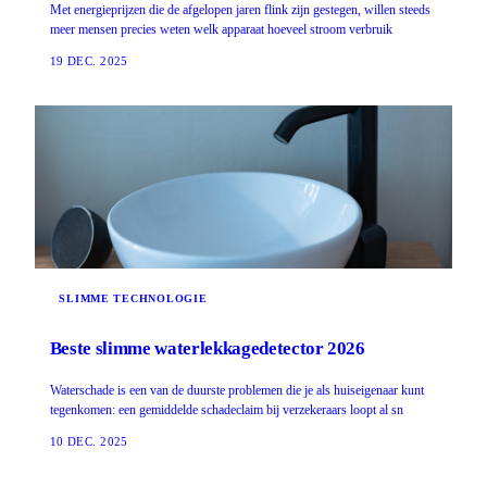
Met energieprijzen die de afgelopen jaren flink zijn gestegen, willen steeds
meer mensen precies weten welk apparaat hoeveel stroom verbruik
19 DEC. 2025
SLIMME TECHNOLOGIE
Beste slimme waterlekkagedetector 2026
Waterschade is een van de duurste problemen die je als huiseigenaar kunt
tegenkomen: een gemiddelde schadeclaim bij verzekeraars loopt al sn
10 DEC. 2025