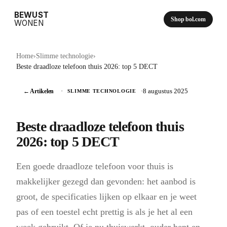
BEWUST
Shop bol.com
WONEN
Home
›
Slimme technologie
›
Beste draadloze telefoon thuis 2026: top 5 DECT
← Artikelen
·
·
8 augustus 2025
SLIMME TECHNOLOGIE
Beste draadloze telefoon thuis
2026: top 5 DECT
Een goede draadloze telefoon voor thuis is
makkelijker gezegd dan gevonden: het aanbod is
groot, de specificaties lijken op elkaar en je weet
pas of een toestel echt prettig is als je het al een
week gebruikt. Of je nu thuiswerkt, ouder bent en