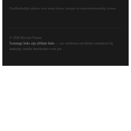
Onafhankelijke gidsen voor smart home, energie en toekomstbestendig wonen.
© 2026 Bewust Wonen
Sommige links zijn affiliate links
— we verdienen een kleine commissie bij
aankoop, zonder meerkosten voor jou.