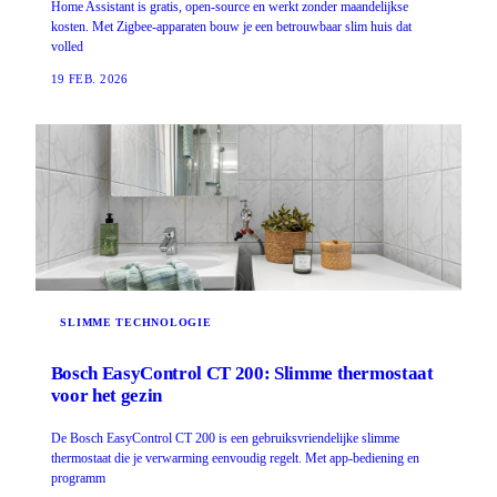
Home Assistant is gratis, open-source en werkt zonder maandelijkse
kosten. Met Zigbee-apparaten bouw je een betrouwbaar slim huis dat
volled
19 FEB. 2026
SLIMME TECHNOLOGIE
Bosch EasyControl CT 200: Slimme thermostaat
voor het gezin
De Bosch EasyControl CT 200 is een gebruiksvriendelijke slimme
thermostaat die je verwarming eenvoudig regelt. Met app-bediening en
programm