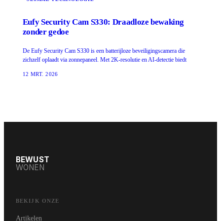
Eufy Security Cam S330: Draadloze bewaking
zonder gedoe
De Eufy Security Cam S330 is een batterijloze beveiligingscamera die
zichzelf oplaadt via zonnepaneel. Met 2K-resolutie en AI-detectie biedt
12 MRT. 2026
BEWUST
WONEN
BEKIJK ONZE
Artikelen