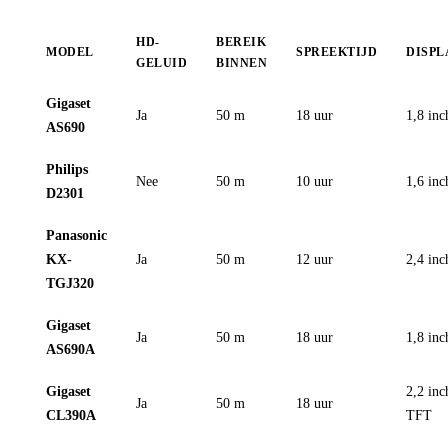
HD-
BEREIK
MODEL
SPREEKTIJD
DISPL
GELUID
BINNEN
Gigaset
Ja
50 m
18 uur
1,8 inc
AS690
Philips
Nee
50 m
10 uur
1,6 inc
D2301
Panasonic
KX-
Ja
50 m
12 uur
2,4 inc
TGJ320
Gigaset
Ja
50 m
18 uur
1,8 inc
AS690A
Gigaset
2,2 inc
Ja
50 m
18 uur
CL390A
TFT