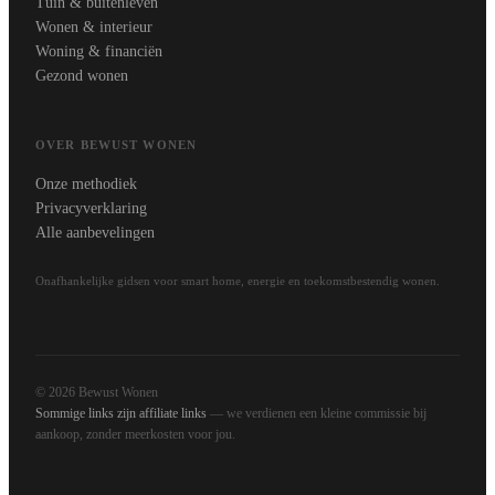
Tuin & buitenleven
Wonen & interieur
Woning & financiën
Gezond wonen
OVER BEWUST WONEN
Onze methodiek
Privacyverklaring
Alle aanbevelingen
Onafhankelijke gidsen voor smart home, energie en toekomstbestendig wonen.
© 2026 Bewust Wonen
Sommige links zijn affiliate links
— we verdienen een kleine commissie bij
aankoop, zonder meerkosten voor jou.