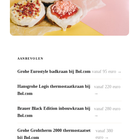
AANBEVOLEN
Grohe Eurostyle badkraan bij Bol.com
vanaf 95 euro →
Hansgrohe Logis thermostaatkraan bij
vanaf 220 euro
Bol.com
→
Brauer Black Edition inbouwkraan bij
vanaf 280 euro
Bol.com
→
Grohe Grohtherm 2000 thermostaatset
vanaf 380
bij Bol.com
euro →