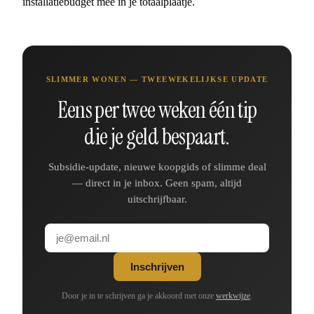
installatiebudget mee in je totaalplaatje.
SLIMMER WONEN — TWEEWEKELIJKSE UPDATE
Eens per twee weken één tip
die je geld bespaart.
Subsidie-update, nieuwe koopgids of slimme deal
— direct in je inbox. Geen spam, altijd
uitschrijfbaar.
Inschrijven
Door je in te schrijven ga je akkoord met onze
werkwijze
.