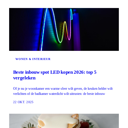
WONEN & INTERIEUR
Beste inbouw spot LED kopen 2026: top 5
vergeleken
Of je nu je woonkamer een warme sfeer wilt geven, de keuken helder wilt
verlichten of de badkamer waterdicht wilt uitrusten: de beste inbouw
22 OKT. 2025