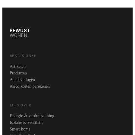
BEWUST
WONEN
BEKIJK ONZE
Artikelen
Producten
Aanbevelingen
Airco kosten berekenen
LEES OVER
Energie & verduurzaming
Isolatie & ventilatie
Smart home