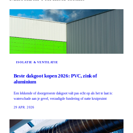
ISOLATIE & VENTILATIE
Beste dakgoot kopen 2026: PVC, zink of
aluminium
Een lekkende of doorgeroeste dakgoot valt pas echt op als het te laat is:
waterschade aan je gevel, verzadigde fundering of natte kruipruimt
29 APR. 2026