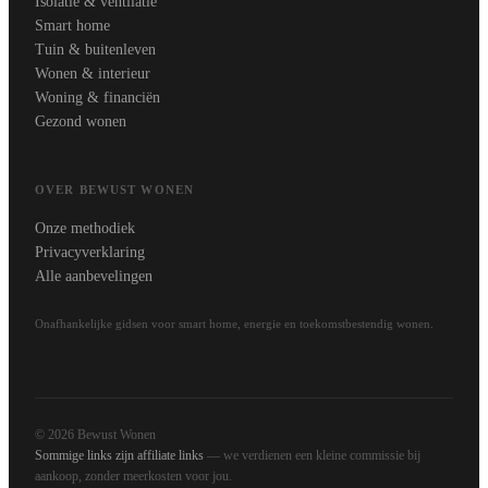
Isolatie & ventilatie
Smart home
Tuin & buitenleven
Wonen & interieur
Woning & financiën
Gezond wonen
OVER BEWUST WONEN
Onze methodiek
Privacyverklaring
Alle aanbevelingen
Onafhankelijke gidsen voor smart home, energie en toekomstbestendig wonen.
© 2026 Bewust Wonen
Sommige links zijn affiliate links
— we verdienen een kleine commissie bij
aankoop, zonder meerkosten voor jou.