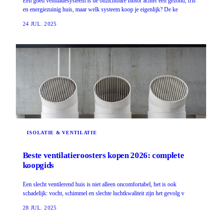
Een goed ventilatiesysteem is de onzichtbare motor achter een gezond, fris
en energiezuinig huis, maar welk systeem koop je eigenlijk? De ke
24 JUL. 2025
ISOLATIE & VENTILATIE
Beste ventilatieroosters kopen 2026: complete
koopgids
Een slecht ventilerend huis is niet alleen oncomfortabel, het is ook
schadelijk: vocht, schimmel en slechte luchtkwaliteit zijn het gevolg v
28 JUL. 2025