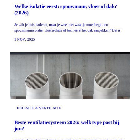
Welke isolatie eerst: spouwmuur, vloer of dak?
(2026)
Je wilt je huis isoleren, maar je weet niet waar je moet beginnen:
spouwmuurisolatie, vloerisolatie of toch eerst het dak aanpakken? Dat is
1 NOV. 2025
ISOLATIE & VENTILATIE
Beste ventilatiesysteem 2026: welk type past bij
jou?