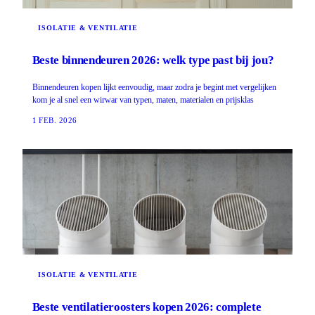
ISOLATIE & VENTILATIE
Beste binnendeuren 2026: welk type past bij jou?
Binnendeuren kopen lijkt eenvoudig, maar zodra je begint met vergelijken
kom je al snel een wirwar van typen, maten, materialen en prijsklas
1 FEB. 2026
ISOLATIE & VENTILATIE
Beste ventilatieroosters kopen 2026: complete