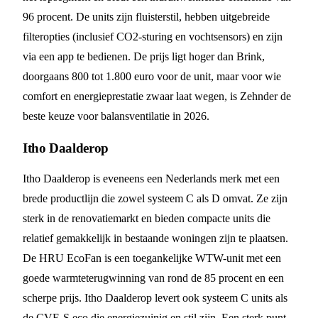
96 procent. De units zijn fluisterstil, hebben uitgebreide
filteropties (inclusief CO2-sturing en vochtsensors) en zijn
via een app te bedienen. De prijs ligt hoger dan Brink,
doorgaans 800 tot 1.800 euro voor de unit, maar voor wie
comfort en energieprestatie zwaar laat wegen, is Zehnder de
beste keuze voor balansventilatie in 2026.
Itho Daalderop
Itho Daalderop is eveneens een Nederlands merk met een
brede productlijn die zowel systeem C als D omvat. Ze zijn
sterk in de renovatiemarkt en bieden compacte units die
relatief gemakkelijk in bestaande woningen zijn te plaatsen.
De HRU EcoFan is een toegankelijke WTW-unit met een
goede warmteterugwinning van rond de 85 procent en een
scherpe prijs. Itho Daalderop levert ook systeem C units als
de CVE-S eco die energiezuinig en stil zijn. Een sterk punt