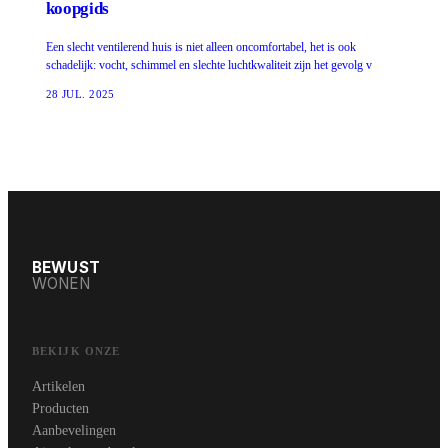
koopgids
Een slecht ventilerend huis is niet alleen oncomfortabel, het is ook
schadelijk: vocht, schimmel en slechte luchtkwaliteit zijn het gevolg v
28 JUL. 2025
BEWUST
WONEN
BEKIJK ONZE
Artikelen
Producten
Aanbevelingen