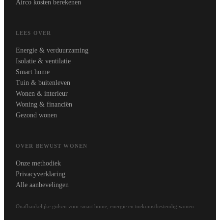
Airco kosten berekenen
LEES OVER
Energie & verduurzaming
Isolatie & ventilatie
Smart home
Tuin & buitenleven
Wonen & interieur
Woning & financiën
Gezond wonen
OVER BEWUST WONEN
Onze methodiek
Privacyverklaring
Alle aanbevelingen
Onafhankelijke gidsen voor smart home, energie en toekomstbestendig wonen.