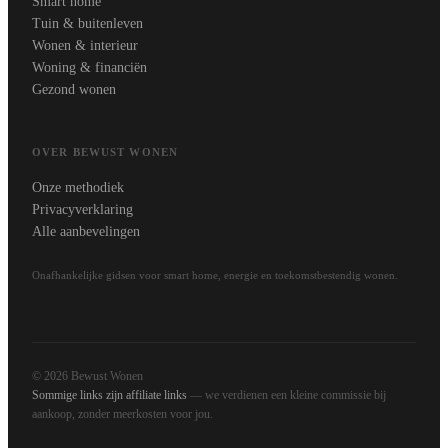
Smart home
Tuin & buitenleven
Wonen & interieur
Woning & financiën
Gezond wonen
OVER BEWUST WONEN
Onze methodiek
Privacyverklaring
Alle aanbevelingen
Onafhankelijke gidsen voor smart home, energie en toekomstbestendig wonen.
© 2026 Bewust Wonen
Sommige links zijn affiliate links
— we verdienen een kleine commissie bij
aankoop, zonder meerkosten voor jou.