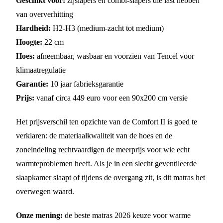
Geschikt voor:
zijslapers en combi-slapers die last hebben
van oververhitting
Hardheid:
H2-H3 (medium-zacht tot medium)
Hoogte:
22 cm
Hoes:
afneembaar, wasbaar en voorzien van Tencel voor
klimaatregulatie
Garantie:
10 jaar fabrieksgarantie
Prijs:
vanaf circa 449 euro voor een 90x200 cm versie
Het prijsverschil ten opzichte van de Comfort II is goed te
verklaren: de materiaalkwaliteit van de hoes en de
zoneindeling rechtvaardigen de meerprijs voor wie echt
warmteproblemen heeft. Als je in een slecht geventileerde
slaapkamer slaapt of tijdens de overgang zit, is dit matras het
overwegen waard.
Onze mening:
de beste matras 2026 keuze voor warme