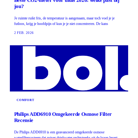
Beste CO2-meter voor thuis 2026: welke past bij
jou?
Je ruimte ruikt fris, de temperatuur is aangenaam, maar toch voel je je
futloos, krijg je hoofdpijn of kun je je niet concentreren. De kans
2 FEB. 2026
COMFORT
Philips ADD6910 Omgekeerde Osmose Filter
Recensie
De Philips ADD6910 is een geavanceerd omgekeerde osmose
waterfiltersysteem dat zuiver drinkwater rechtstreeks uit de kraan levert.