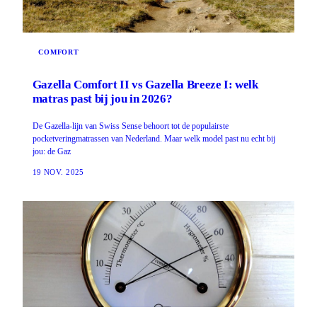
COMFORT
Gazella Comfort II vs Gazella Breeze I: welk
matras past bij jou in 2026?
De Gazella-lijn van Swiss Sense behoort tot de populairste
pocketveringmatrassen van Nederland. Maar welk model past nu echt bij
jou: de Gaz
19 NOV. 2025