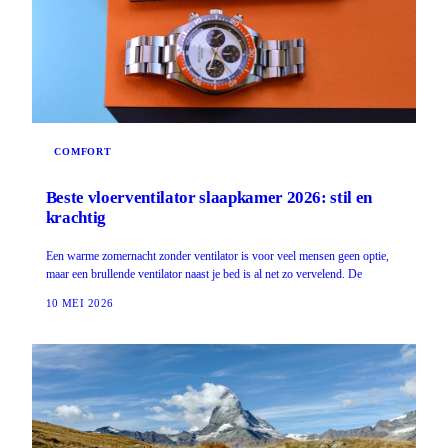
COMFORT
Beste vloerventilator slaapkamer 2026: stil en
krachtig
Een warme zomernacht zonder ventilator is voor veel mensen geen optie,
maar een brullende ventilator naast je bed is al net zo vervelend. De
10 MEI 2026