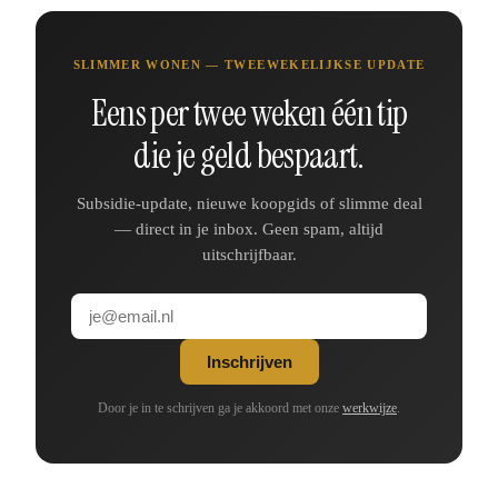
SLIMMER WONEN — TWEEWEKELIJKSE UPDATE
Eens per twee weken één tip
die je geld bespaart.
Subsidie-update, nieuwe koopgids of slimme deal
— direct in je inbox. Geen spam, altijd
uitschrijfbaar.
Inschrijven
Door je in te schrijven ga je akkoord met onze
werkwijze
.