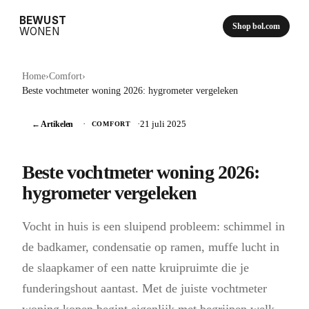
BEWUST
Shop bol.com
WONEN
Home
›
Comfort
›
Beste vochtmeter woning 2026: hygrometer vergeleken
← Artikelen
·
·
21 juli 2025
COMFORT
Beste vochtmeter woning 2026:
hygrometer vergeleken
Vocht in huis is een sluipend probleem: schimmel in
de badkamer, condensatie op ramen, muffe lucht in
de slaapkamer of een natte kruipruimte die je
funderingshout aantast. Met de juiste vochtmeter
woning kopen begint eigenlijk met begrijpen welk