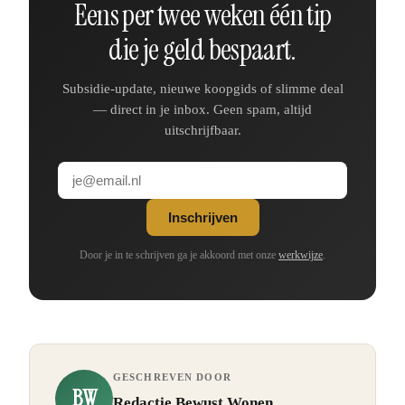
Eens per twee weken één tip
die je geld bespaart.
Subsidie-update, nieuwe koopgids of slimme deal
— direct in je inbox. Geen spam, altijd
uitschrijfbaar.
Inschrijven
Door je in te schrijven ga je akkoord met onze
werkwijze
.
GESCHREVEN DOOR
BW
Redactie Bewust Wonen