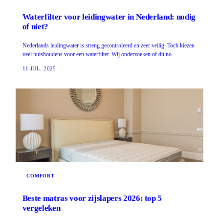
Waterfilter voor leidingwater in Nederland: nodig
of niet?
Nederlands leidingwater is streng gecontroleerd en zeer veilig. Toch kiezen
veel huishoudens voor een waterfilter. Wij onderzoeken of dit no
11 JUL. 2025
COMFORT
Beste matras voor zijslapers 2026: top 5
vergeleken