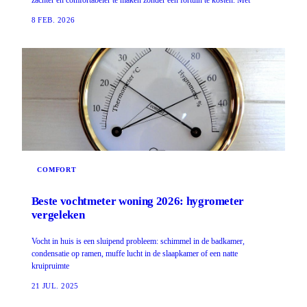
8 FEB. 2026
COMFORT
Beste vochtmeter woning 2026: hygrometer
vergeleken
Vocht in huis is een sluipend probleem: schimmel in de badkamer,
condensatie op ramen, muffe lucht in de slaapkamer of een natte
kruipruimte
21 JUL. 2025