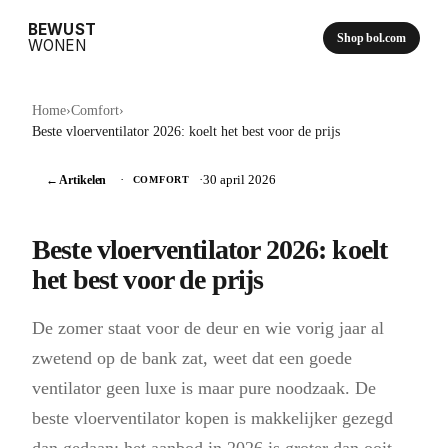
BEWUST
Shop bol.com
WONEN
Home
›
Comfort
›
Beste vloerventilator 2026: koelt het best voor de prijs
← Artikelen
·
·
30 april 2026
COMFORT
Beste vloerventilator 2026: koelt
het best voor de prijs
De zomer staat voor de deur en wie vorig jaar al
zwetend op de bank zat, weet dat een goede
ventilator geen luxe is maar pure noodzaak. De
beste vloerventilator kopen is makkelijker gezegd
dan gedaan: het aanbod in 2026 is groter dan ooit,