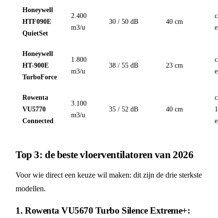
Honeywell
2.400
c
HTF090E
30 / 50 dB
40 cm
m3/u
e
QuietSet
Honeywell
1.800
c
HT-900E
38 / 55 dB
23 cm
m3/u
e
TurboForce
Rowenta
c
3.100
VU5770
35 / 52 dB
40 cm
m3/u
Connected
e
Top 3: de beste vloerventilatoren van 2026
Voor wie direct een keuze wil maken: dit zijn de drie sterkste
modellen.
1. Rowenta VU5670 Turbo Silence Extreme+: