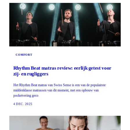
COMFORT
Rhythm Beat matras review: eerlijk getest voor
zij- en rugliggers
Het Rhythm Beat matras van Swiss Sense is een van de populairste
middenklasse matrassen van dit moment, met een opbouw van
pocketvering geco
4 DEC. 2025