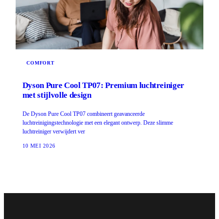
COMFORT
Dyson Pure Cool TP07: Premium luchtreiniger
met stijlvolle design
De Dyson Pure Cool TP07 combineert geavanceerde
luchtreinigingstechnologie met een elegant ontwerp. Deze slimme
luchtreiniger verwijdert ver
10 MEI 2026