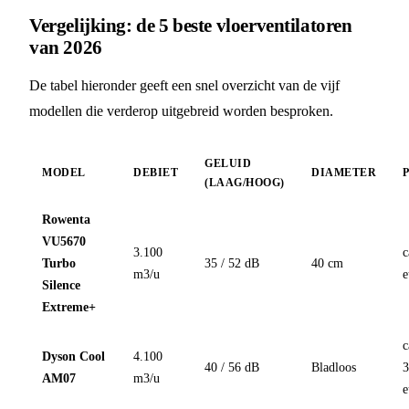
Vergelijking: de 5 beste vloerventilatoren
van 2026
De tabel hieronder geeft een snel overzicht van de vijf
modellen die verderop uitgebreid worden besproken.
GELUID
MODEL
DEBIET
DIAMETER
(LAAG/HOOG)
Rowenta
VU5670
3.100
c
Turbo
35 / 52 dB
40 cm
m3/u
e
Silence
Extreme+
c
Dyson Cool
4.100
40 / 56 dB
Bladloos
AM07
m3/u
e