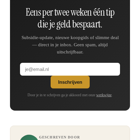
Eens per twee weken één tip
die je geld bespaart.
Subsidie-update, nieuwe koopgids of slimme deal
— direct in je inbox. Geen spam, altijd
uitschrijfbaar.
Inschrijven
Door je in te schrijven ga je akkoord met onze
werkwijze
.
GESCHREVEN DOOR