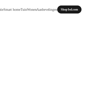
tie
Smart home
Tuin
Wonen
Aanbevelingen
Shop bol.com