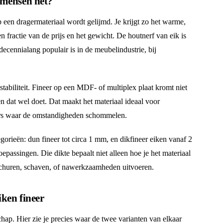
 mensen het?
p een dragermateriaal wordt gelijmd. Je krijgt zo het warme,
n fractie van de prijs en het gewicht. De houtnerf van eik is
 decennialang populair is in de meubelindustrie, bij
stabiliteit. Fineer op een MDF- of multiplex plaat kromt niet
en dat wel doet. Dat maakt het materiaal ideaal voor
rs waar de omstandigheden schommelen.
gorieën: dun fineer tot circa 1 mm, en dikfineer eiken vanaf 2
assingen. Die dikte bepaalt niet alleen hoe je het materiaal
 schuren, schaven, of nawerkzaamheden uitvoeren.
iken fineer
chap. Hier zie je precies waar de twee varianten van elkaar