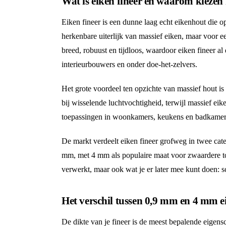
Wat is eiken fineer en waarom kiezen
Eiken fineer is een dunne laag echt eikenhout die o
herkenbare uiterlijk van massief eiken, maar voor ee
breed, robuust en tijdloos, waardoor eiken fineer al
interieurbouwers en onder doe-het-zelvers.
Het grote voordeel ten opzichte van massief hout is 
bij wisselende luchtvochtigheid, terwijl massief eik
toepassingen in woonkamers, keukens en badkame
De markt verdeelt eiken fineer grofweg in twee cate
mm, met 4 mm als populaire maat voor zwaardere toep
verwerkt, maar ook wat je er later mee kunt doen:
Het verschil tussen 0,9 mm en 4 mm e
De dikte van je fineer is de meest bepalende eigens