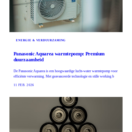
ENERGIE & VERDUURZAMING
Panasonic Aquarea warmtepomp: Premium
duurzaamheid
De Panasonic Aquarea is een hoogwaardige lucht-water warmtepomp voor
efficiënte verwarming. Met geavanceerde technologie en stille werking b
11 FEB. 2026