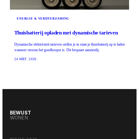
ENERGIE & VERDUURZAMING
Thuisbatterij opladen met dynamische tarieven
Dynamische elektriciteit tarieven stellen je in staat je thuisbatterij op te laden
wanneer stroom het goedkoopst is. Dit bespaart aanzienlij
24 MRT. 2026
BEWUST
WONEN
BEKIJK ONZE