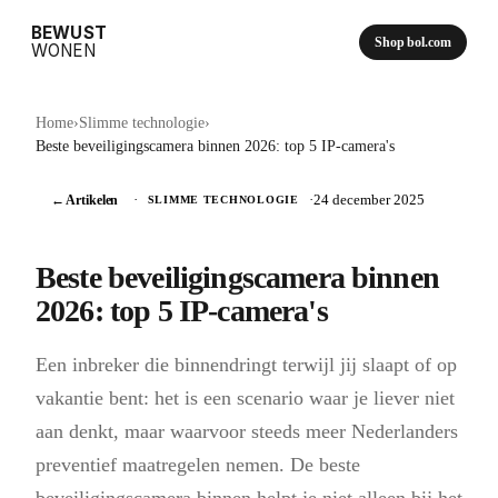
BEWUST
Shop bol.com
WONEN
Home
›
Slimme technologie
›
Beste beveiligingscamera binnen 2026: top 5 IP-camera's
← Artikelen
·
·
24 december 2025
SLIMME TECHNOLOGIE
Beste beveiligingscamera binnen
2026: top 5 IP-camera's
Een inbreker die binnendringt terwijl jij slaapt of op
vakantie bent: het is een scenario waar je liever niet
aan denkt, maar waarvoor steeds meer Nederlanders
preventief maatregelen nemen. De beste
beveiligingscamera binnen helpt je niet alleen bij het