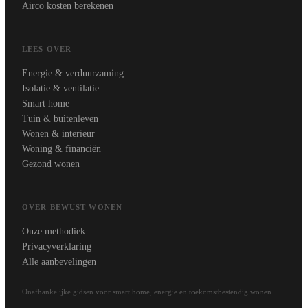
Airco kosten berekenen
LEES OVER
Energie & verduurzaming
Isolatie & ventilatie
Smart home
Tuin & buitenleven
Wonen & interieur
Woning & financiën
Gezond wonen
OVER BEWUST WONEN
Onze methodiek
Privacyverklaring
Alle aanbevelingen
Onafhankelijke gidsen voor smart home, energie en toekomstbestendig wonen.