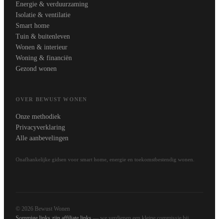
Energie & verduurzaming
Isolatie & ventilatie
Smart home
Tuin & buitenleven
Wonen & interieur
Woning & financiën
Gezond wonen
OVER BEWUST WONEN
Onze methodiek
Privacyverklaring
Alle aanbevelingen
Onafhankelijke gidsen voor smart home, energie en toekomstbestendig wonen.
© 2026 Bewust Wonen
Sommige links zijn affiliate links
— we verdienen een kleine commissie bij