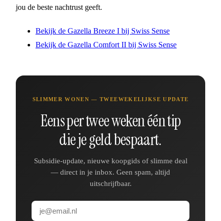
jou de beste nachtrust geeft.
Bekijk de Gazella Breeze I bij Swiss Sense
Bekijk de Gazella Comfort II bij Swiss Sense
SLIMMER WONEN — TWEEWEKELIJKSE UPDATE
Eens per twee weken één tip
die je geld bespaart.
Subsidie-update, nieuwe koopgids of slimme deal
— direct in je inbox. Geen spam, altijd
uitschrijfbaar.