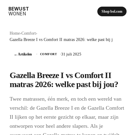
BEWUST
Shop bol.com
WONEN
Home
›
Comfort
›
Gazella Breeze I vs Comfort II matras 2026: welke past bij j
← Artikelen
·
·
31 juli 2025
COMFORT
Gazella Breeze I vs Comfort II
matras 2026: welke past bij jou?
Twee matrassen, één merk, en toch een wereld van
verschil: de Gazella Breeze I en de Gazella Comfort
II lijken op het eerste gezicht op elkaar, maar zijn
ontworpen voor heel andere slapers. Als je
overweegt een Gazella matras te kopen en twijfelt