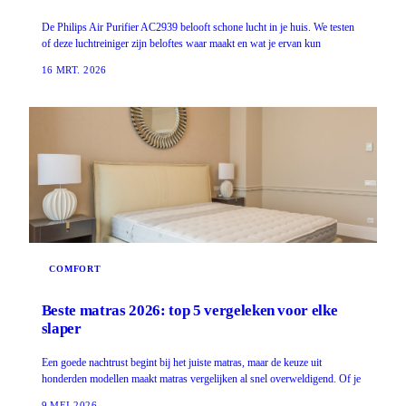
De Philips Air Purifier AC2939 belooft schone lucht in je huis. We testen
of deze luchtreiniger zijn beloftes waar maakt en wat je ervan kun
16 MRT. 2026
COMFORT
Beste matras 2026: top 5 vergeleken voor elke
slaper
Een goede nachtrust begint bij het juiste matras, maar de keuze uit
honderden modellen maakt matras vergelijken al snel overweldigend. Of je
9 MEI 2026