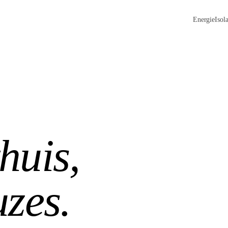
Energie
Isola
huis,
uzes.