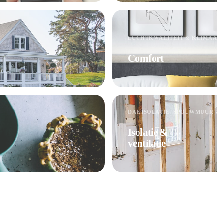
LUCHTKWALITEIT & KLIMAA
Comfort
DAKISOLATIE, SPOUWMUUR
Isolatie &
ventilatie