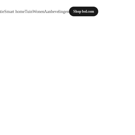
tie
Smart home
Tuin
Wonen
Aanbevelingen
Shop bol.com