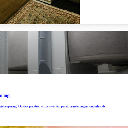
aring
iebesparing. Ontdek praktische tips over temperatuurinstellingen, onderhouds