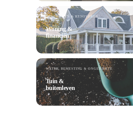
VERBOUWEN & RENOVEREN
Woning &
financiën
WATER, BEMESTING & ONGEDIERTE
Tuin &
buitenleven