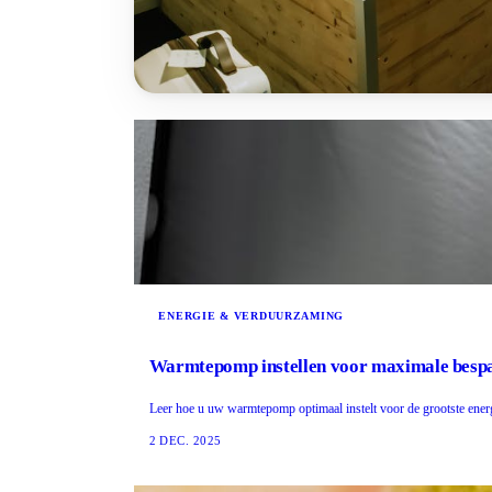
ENERGIE & VERDUURZAMING
Warmtepomp instellen voor maximale besp
Leer hoe u uw warmtepomp optimaal instelt voor de grootste energ
2 DEC. 2025