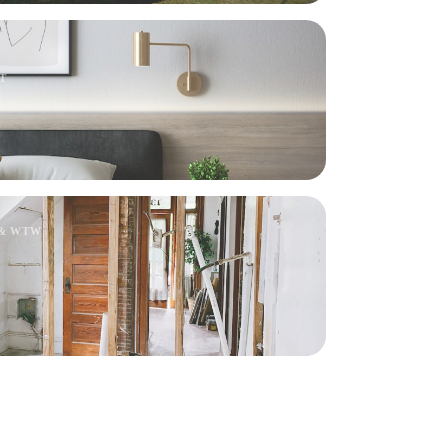
T
 & WTW