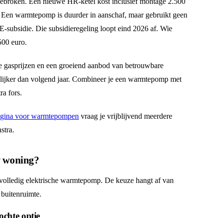
ngebroken. Een nieuwe HR-ketel kost inclusief montage 2.500
. Een warmtepomp is duurder in aanschaf, maar gebruikt geen
E-subsidie. Die subsidieregeling loopt eind 2026 af. Wie
500 euro.
de gasprijzen en een groeiend aanbod van betrouwbare
elijker dan volgend jaar. Combineer je een warmtepomp met
ra fors.
pagina voor warmtepompen
vraag je vrijblijvend meerdere
stra.
w woning?
 volledig elektrische warmtepomp. De keuze hangt af van
 buitenruimte.
chte optie