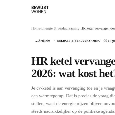
BEWUST
WONEN
Home
›
Energie & verduurzaming
›
HR ketel vervangen do
← Artikelen
·
·
29 augu
ENERGIE & VERDUURZAMING
HR ketel vervang
2026: wat kost het
Je cv-ketel is aan vervanging toe en je vraag
een warmtepomp. Dat is precies de vraag die
stellen, want de energieprijzen blijven onvo
steeds nadrukkelijker op de politieke agenda. 