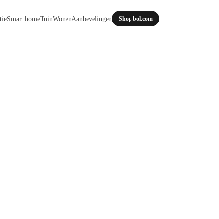
tie
Smart home
Tuin
Wonen
Aanbevelingen
Shop bol.com