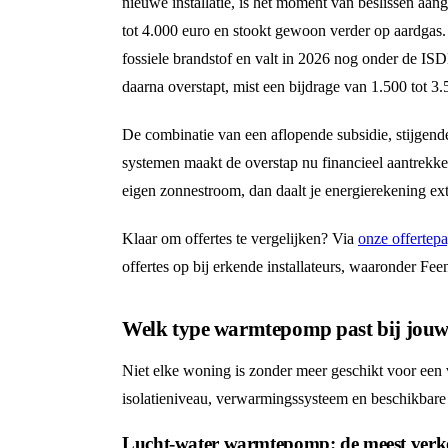
nieuwe installatie, is het moment van beslissen aa
tot 4.000 euro en stookt gewoon verder op aardgas
fossiele brandstof en valt in 2026 nog onder de ISD
daarna overstapt, mist een bijdrage van 1.500 tot 3.
De combinatie van een aflopende subsidie, stijgen
systemen maakt de overstap nu financieel aantrekk
eigen zonnestroom, dan daalt je energierekening ext
Klaar om offertes te vergelijken? Via
onze offerte
offertes op bij erkende installateurs, waaronder Feen
Welk type warmtepomp past bij jou
Niet elke woning is zonder meer geschikt voor een
isolatieniveau, verwarmingssysteem en beschikbare
Lucht-water warmtepomp: de meest verko