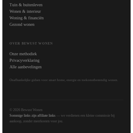
Tuin & buitenleven
Wonen & interieur
Woning & financiën
Gezond wonen
OVER BEWUST WONEN
Onze methodiek
Privacyverklaring
Alle aanbevelingen
Onafhankelijke gidsen voor smart home, energie en toekomstbestendig wonen.
© 2026 Bewust Wonen
Sommige links zijn affiliate links
— we verdienen een kleine commissie bij
aankoop, zonder meerkosten voor jou.