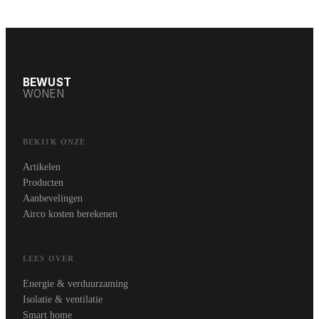
BEWUST
WONEN
BEKIJK ONZE
Artikelen
Producten
Aanbevelingen
Airco kosten berekenen
LEES OVER
Energie & verduurzaming
Isolatie & ventilatie
Smart home