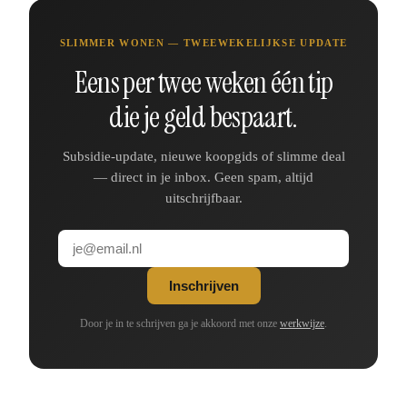
SLIMMER WONEN — TWEEWEKELIJKSE UPDATE
Eens per twee weken één tip
die je geld bespaart.
Subsidie-update, nieuwe koopgids of slimme deal
— direct in je inbox. Geen spam, altijd
uitschrijfbaar.
Inschrijven
Door je in te schrijven ga je akkoord met onze
werkwijze
.