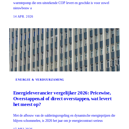
warmtepomp die een uitstekende COP levert en geschikt is voor zowel
nieuwbouw a
14 APR. 2026
ENERGIE & VERDUURZAMING
Energieleverancier vergelijker 2026: Pricewise,
Overstappen.nl of direct overstappen, wat levert
het meest op?
Met de afbouw van de salderingsregeling en dynamische energieprijzen die
blijven schommelen, is 2026 het jaar om je energiecontract serieus
17 MEI 2026