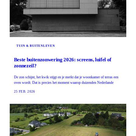
TUIN & BUITENLEVEN
Beste buitenzonwering 2026: screens, luifel of
zonnezeil?
De zon schijnt, het kwik stijgt en je merkt dat je woonkamer of terras een
oven wordt. Dat is precies het moment waarop duizenden Nederlande
25 FEB. 2026