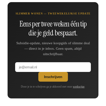
SLIMMER WONEN — TWEEWEKELIJKSE UPDATE
Eens per twee weken één tip
die je geld bespaart.
Subsidie-update, nieuwe koopgids of slimme deal
— direct in je inbox. Geen spam, altijd
uitschrijfbaar.
Inschrijven
Door je in te schrijven ga je akkoord met onze
werkwijze
.