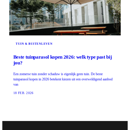
TUIN & BUITENLEVEN
Beste tuinparasol kopen 2026: welk type past bij
jou?
Een zomerse tuin zonder schaduw is eigenlijk geen tuin. De beste
tuinparasol kopen in 2026 betekent kiezen uit een overweldigend aanbod
van
18 FEB. 2026