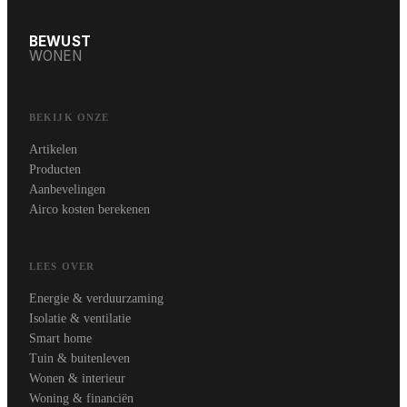
BEWUST
WONEN
BEKIJK ONZE
Artikelen
Producten
Aanbevelingen
Airco kosten berekenen
LEES OVER
Energie & verduurzaming
Isolatie & ventilatie
Smart home
Tuin & buitenleven
Wonen & interieur
Woning & financiën