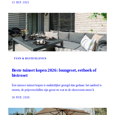
15 SEP. 2025
TUIN & BUITENLEVEN
Beste tuinset kopen 2026: loungeset, eethoek of
bistroset
Een nieuwe tuinset kopen is makkelijker gezegd dan gedaan: het aanbod is
enorm, de prijsverschillen zijn groot en wat in de showroom mooi li
26 FEB. 2026