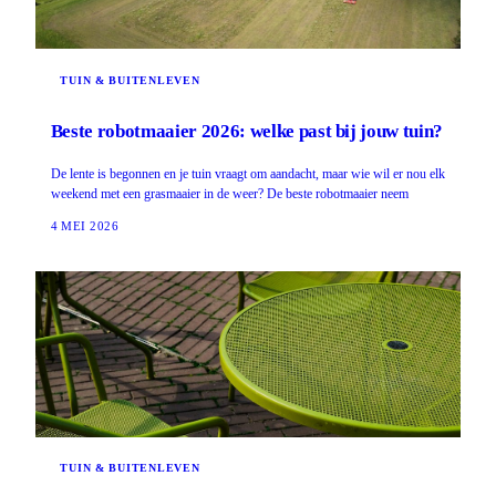
TUIN & BUITENLEVEN
Beste robotmaaier 2026: welke past bij jouw tuin?
De lente is begonnen en je tuin vraagt om aandacht, maar wie wil er nou elk
weekend met een grasmaaier in de weer? De beste robotmaaier neem
4 MEI 2026
TUIN & BUITENLEVEN