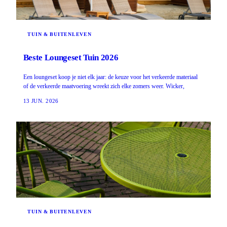
TUIN & BUITENLEVEN
Beste Loungeset Tuin 2026
Een loungeset koop je niet elk jaar: de keuze voor het verkeerde materiaal
of de verkeerde maatvoering wreekt zich elke zomers weer. Wicker,
13 JUN. 2026
TUIN & BUITENLEVEN