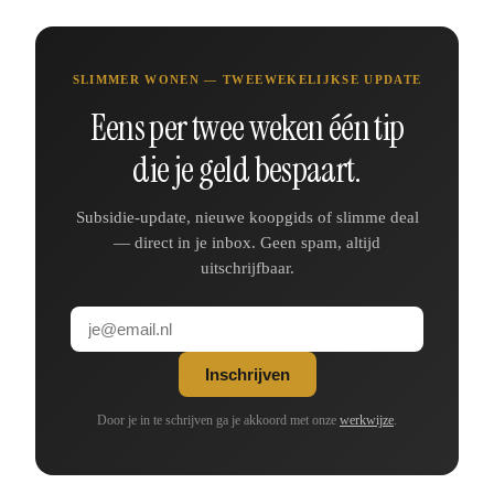
SLIMMER WONEN — TWEEWEKELIJKSE UPDATE
Eens per twee weken één tip
die je geld bespaart.
Subsidie-update, nieuwe koopgids of slimme deal
— direct in je inbox. Geen spam, altijd
uitschrijfbaar.
Inschrijven
Door je in te schrijven ga je akkoord met onze
werkwijze
.