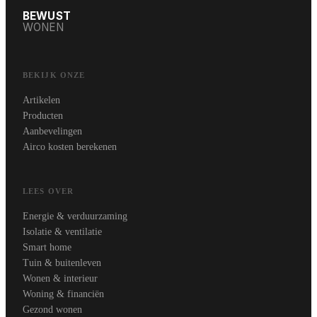
BEWUST
WONEN
BEKIJK ONZE
Artikelen
Producten
Aanbevelingen
Airco kosten berekenen
LEES OVER
Energie & verduurzaming
Isolatie & ventilatie
Smart home
Tuin & buitenleven
Wonen & interieur
Woning & financiën
Gezond wonen