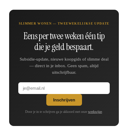
SLIMMER WONEN — TWEEWEKELIJKSE UPDATE
Eens per twee weken één tip
die je geld bespaart.
Subsidie-update, nieuwe koopgids of slimme deal
— direct in je inbox. Geen spam, altijd
uitschrijfbaar.
Inschrijven
Door je in te schrijven ga je akkoord met onze
werkwijze
.