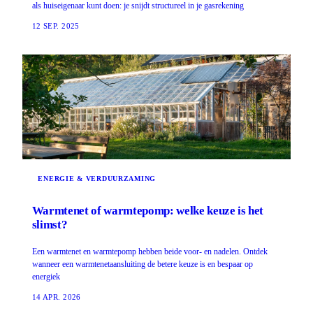
als huiseigenaar kunt doen: je snijdt structureel in je gasrekening
12 SEP. 2025
ENERGIE & VERDUURZAMING
Warmtenet of warmtepomp: welke keuze is het
slimst?
Een warmtenet en warmtepomp hebben beide voor- en nadelen. Ontdek
wanneer een warmtenetaansluiting de betere keuze is en bespaar op
energiek
14 APR. 2026