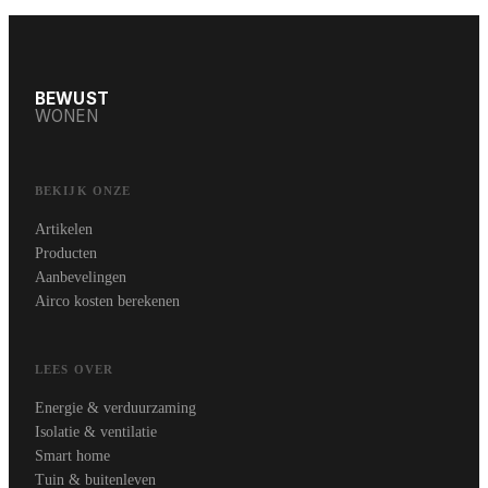
BEWUST
WONEN
BEKIJK ONZE
Artikelen
Producten
Aanbevelingen
Airco kosten berekenen
LEES OVER
Energie & verduurzaming
Isolatie & ventilatie
Smart home
Tuin & buitenleven