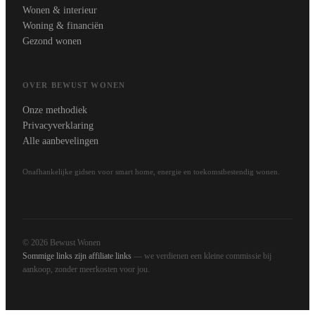
Wonen & interieur
Woning & financiën
Gezond wonen
OVER BEWUST WONEN
Onze methodiek
Privacyverklaring
Alle aanbevelingen
Onafhankelijke gidsen voor smart home, energie en toekomstbestendig wonen.
© 2026 Bewust Wonen
Sommige links zijn affiliate links
— we verdienen een kleine commissie bij
aankoop, zonder meerkosten voor jou.