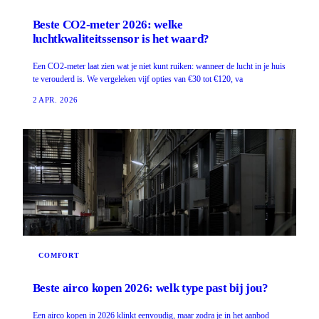
Beste CO2-meter 2026: welke
luchtkwaliteitssensor is het waard?
Een CO2-meter laat zien wat je niet kunt ruiken: wanneer de lucht in je huis
te verouderd is. We vergeleken vijf opties van €30 tot €120, va
2 APR. 2026
COMFORT
Beste airco kopen 2026: welk type past bij jou?
Een airco kopen in 2026 klinkt eenvoudig, maar zodra je in het aanbod