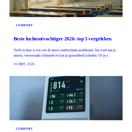
COMFORT
Beste luchtontvochtiger 2026: top 5 vergeleken
Vocht in huis is een van de meest onderschatte problemen: het vreet aan je
muren, veroorzaakt schimmel en kan je gezondheid schaden. Of je n
16 MRT. 2026
COMFORT