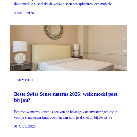
duikt merk je al snel dat de keuze tussen een split airco, een mobiele
4 MRT. 2026
COMFORT
Beste Swiss Sense matras 2026: welk model past
bij jou?
Een nieuw matras kopen is een van de belangrijkste investeringen die je
voor je slaapkamer kunt doen, en dan kom je al snel uit bij Swiss Se
31 OKT. 2025