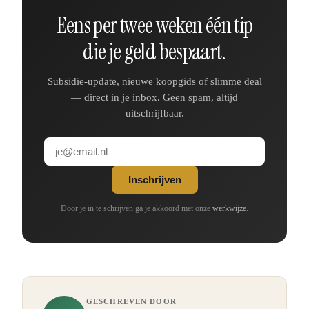
Eens per twee weken één tip
die je geld bespaart.
Subsidie-update, nieuwe koopgids of slimme deal
— direct in je inbox. Geen spam, altijd
uitschrijfbaar.
Inschrijven
Door je in te schrijven ga je akkoord met onze
werkwijze
.
GESCHREVEN DOOR