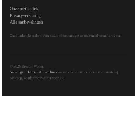
Onze methodiek
Privacyverklaring
Alle aanbevelingen
Onafhankelijke gidsen voor smart home, energie en toekomstbestendig wonen.
© 2026 Bewust Wonen
Sommige links zijn affiliate links
— we verdienen een kleine commissie bij
aankoop, zonder meerkosten voor jou.