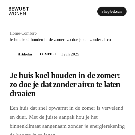
BEWUST
Shop bol.com
WONEN
Home
›
Comfort
›
Je huis koel houden in de zomer: zo doe je dat zonder airco
← Artikelen
·
·
1 juli 2025
COMFORT
Je huis koel houden in de zomer:
zo doe je dat zonder airco te laten
draaien
Een huis dat snel opwarmt in de zomer is vervelend
en duur. Met de juiste aanpak hou je het
binnenklimaat aangenaam zonder je energierekening
de hoogte in te jagen.