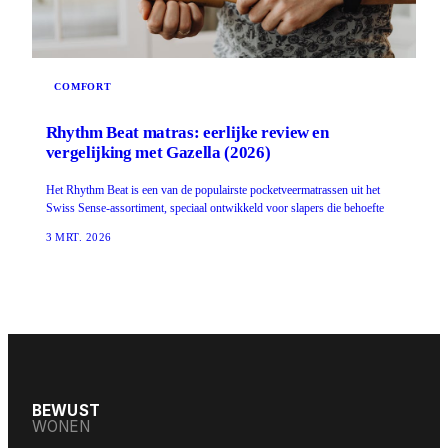
COMFORT
Rhythm Beat matras: eerlijke review en
vergelijking met Gazella (2026)
Het Rhythm Beat is een van de populairste pocketveermatrassen uit het
Swiss Sense-assortiment, speciaal ontwikkeld voor slapers die behoefte
3 MRT. 2026
BEWUST
WONEN