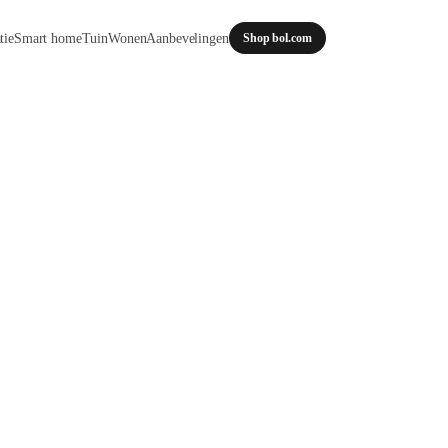
tie
Smart home
Tuin
Wonen
Aanbevelingen
Shop bol.com