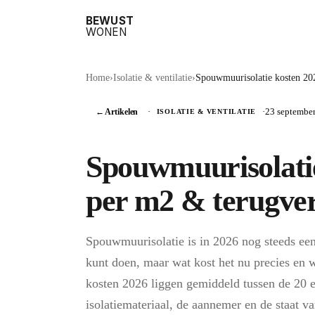
BEWUST
WONEN
Home
›
Isolatie & ventilatie
›
Spouwmuurisolatie kosten 202
← Artikelen
·
·
23 septembe
ISOLATIE & VENTILATIE
Spouwmuurisolatie
per m2 & terugver
Spouwmuurisolatie is in 2026 nog steeds een 
kunt doen, maar wat kost het nu precies en 
kosten 2026 liggen gemiddeld tussen de 20 e
isolatiemateriaal, de aannemer en de staat v