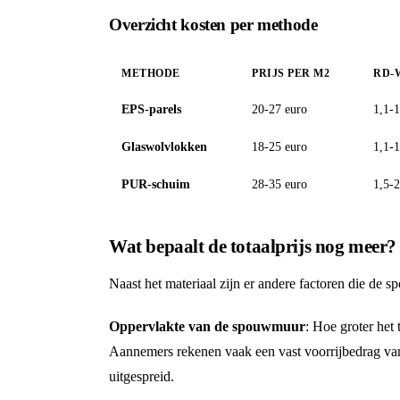
Overzicht kosten per methode
METHODE
PRIJS PER M2
RD-
EPS-parels
20-27 euro
1,1-1
Glaswolvlokken
18-25 euro
1,1-1
PUR-schuim
28-35 euro
1,5-2
Wat bepaalt de totaalprijs nog meer?
Naast het materiaal zijn er andere factoren die de
Oppervlakte van de spouwmuur
: Hoe groter het 
Aannemers rekenen vaak een vast voorrijbedrag van
uitgespreid.