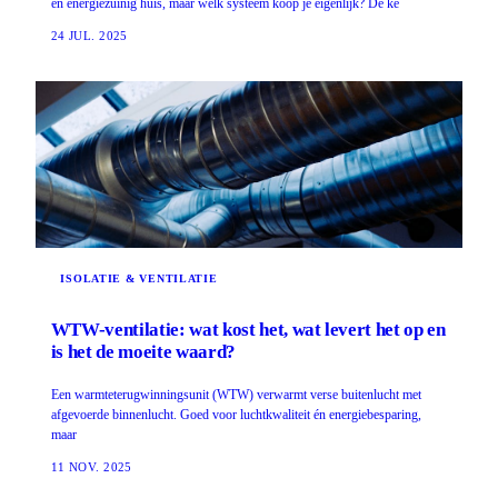
en energiezuinig huis, maar welk systeem koop je eigenlijk? De ke
24 JUL. 2025
ISOLATIE & VENTILATIE
WTW-ventilatie: wat kost het, wat levert het op en
is het de moeite waard?
Een warmteterugwinningsunit (WTW) verwarmt verse buitenlucht met
afgevoerde binnenlucht. Goed voor luchtkwaliteit én energiebesparing,
maar
11 NOV. 2025