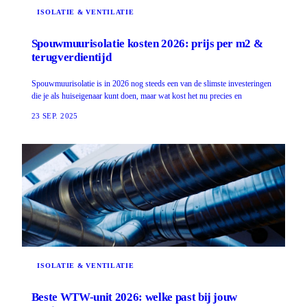
ISOLATIE & VENTILATIE
Spouwmuurisolatie kosten 2026: prijs per m2 &
terugverdientijd
Spouwmuurisolatie is in 2026 nog steeds een van de slimste investeringen
die je als huiseigenaar kunt doen, maar wat kost het nu precies en
23 SEP. 2025
ISOLATIE & VENTILATIE
Beste WTW-unit 2026: welke past bij jouw