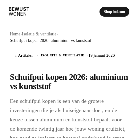
BEWUST
Shop bol.com
WONEN
Home
›
Isolatie & ventilatie
›
Schuifpui kopen 2026: aluminium vs kunststof
← Artikelen
·
·
19 januari 2026
ISOLATIE & VENTILATIE
Schuifpui kopen 2026: aluminium
vs kunststof
Een schuifpui kopen is een van de grotere
investeringen die je als huiseigenaar doet, en de
keuze tussen aluminium en kunststof bepaalt voor
de komende twintig jaar hoe jouw woning eruitziet,
hoe goed ze isoleert en hoeveel onderhoud je eraan