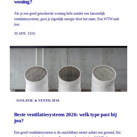
woning?
Als je een goed geïsoleerde woning hebt zonder een fatsoenlijk
ventilatiesysteem, gooi je eigenlijk energie door het raam. Een WTW-unit
lost
30 APR. 2026
ISOLATIE & VENTILATIE
Beste ventilatiesysteem 2026: welk type past bij
jou?
Een goed ventilatiesysteem is de onzichtbare motor achter een gezond, fris