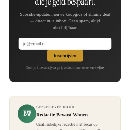
die je geld bespaart.
Subsidie-update, nieuwe koopgids of slimme deal
— direct in je inbox. Geen spam, altijd
uitschrijfbaar.
Inschrijven
Door je in te schrijven ga je akkoord met onze
werkwijze
.
GESCHREVEN DOOR
BW
Redactie Bewust Wonen
Onafhankelijke redactie met focus op