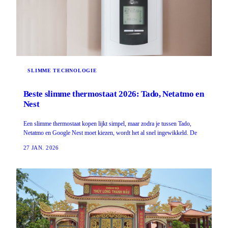
SLIMME TECHNOLOGIE
Beste slimme thermostaat 2026: Tado, Netatmo en
Nest
Een slimme thermostaat kopen lijkt simpel, maar zodra je tussen Tado,
Netatmo en Google Nest moet kiezen, wordt het al snel ingewikkeld. De
27 JAN. 2026