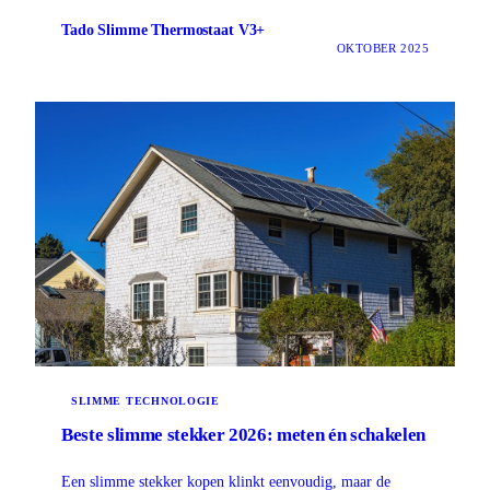
Tado Slimme Thermostaat V3+
OKTOBER 2025
SLIMME TECHNOLOGIE
Beste slimme stekker 2026: meten én schakelen
Een slimme stekker kopen klinkt eenvoudig, maar de