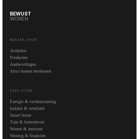
BEWUST
WONEN
BEKIJK ONZE
Artikelen
Producten
Aanbevelingen
Airco kosten berekenen
LEES OVER
Energie & verduurzaming
Isolatie & ventilatie
Smart home
Tuin & buitenleven
Wonen & interieur
Woning & financiën