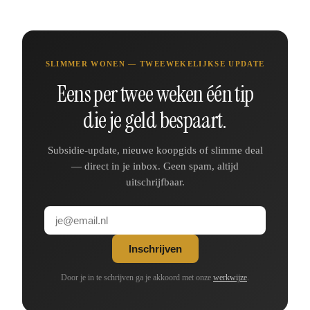
SLIMMER WONEN — TWEEWEKELIJKSE UPDATE
Eens per twee weken één tip
die je geld bespaart.
Subsidie-update, nieuwe koopgids of slimme deal
— direct in je inbox. Geen spam, altijd
uitschrijfbaar.
Inschrijven
Door je in te schrijven ga je akkoord met onze
werkwijze
.