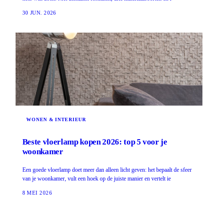
30 JUN. 2026
WONEN & INTERIEUR
Beste vloerlamp kopen 2026: top 5 voor je
woonkamer
Een goede vloerlamp doet meer dan alleen licht geven: het bepaalt de sfeer
van je woonkamer, vult een hoek op de juiste manier en vertelt ie
8 MEI 2026