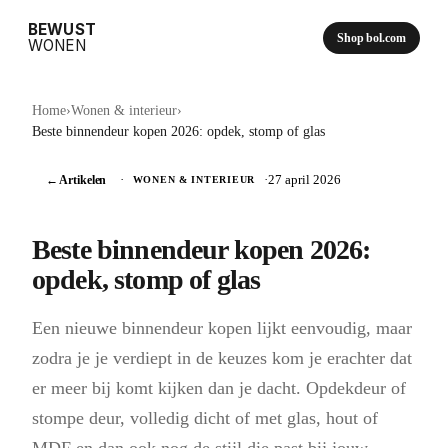
BEWUST
Shop bol.com
WONEN
Home
›
Wonen & interieur
›
Beste binnendeur kopen 2026: opdek, stomp of glas
← Artikelen
·
·
27 april 2026
WONEN & INTERIEUR
Beste binnendeur kopen 2026:
opdek, stomp of glas
Een nieuwe binnendeur kopen lijkt eenvoudig, maar
zodra je je verdiept in de keuzes kom je erachter dat
er meer bij komt kijken dan je dacht. Opdekdeur of
stompe deur, volledig dicht of met glas, hout of
MDF en dan ook nog de stijl die past bij jouw