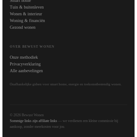
Smart home
Tuin & buitenleven
Wonen & interieur
Woning & financiën
Gezond wonen
OVER BEWUST WONEN
Onze methodiek
Privacyverklaring
Alle aanbevelingen
Onafhankelijke gidsen voor smart home, energie en toekomstbestendig wonen.
© 2026 Bewust Wonen
Sommige links zijn affiliate links
— we verdienen een kleine commissie bij
aankoop, zonder meerkosten voor jou.