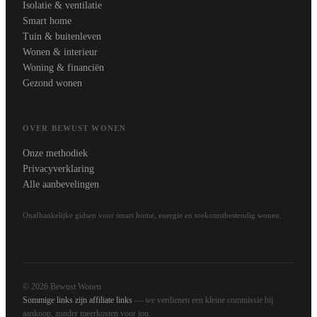
Isolatie & ventilatie
Smart home
Tuin & buitenleven
Wonen & interieur
Woning & financiën
Gezond wonen
OVER BEWUST WONEN
Onze methodiek
Privacyverklaring
Alle aanbevelingen
Onafhankelijke gidsen voor smart home, energie en toekomstbestendig wonen.
© 2026 Bewust Wonen
Sommige links zijn affiliate links
— we verdienen een kleine commissie bij
aankoop, zonder meerkosten voor jou.