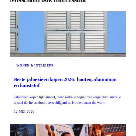
WONEN & INTERIEUR
Beste jaloezieën kopen 2026: houten, aluminium
en kunststof
Jaloezieën kopen lijkt simpel, maar zodra je begint met vergelijken, merk je
al snel dat het aanbod overweldigend is. Houten latten die warm
12 MEI 2026