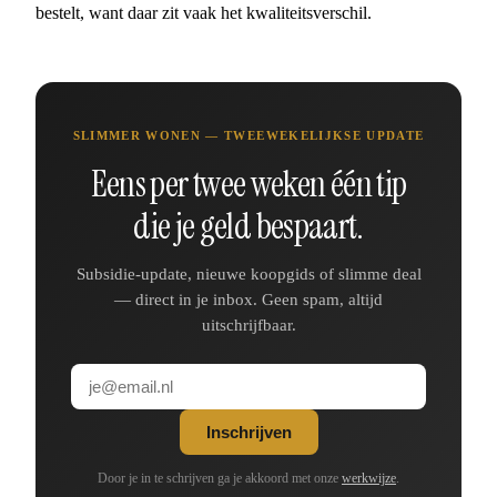
bestelt, want daar zit vaak het kwaliteitsverschil.
SLIMMER WONEN — TWEEWEKELIJKSE UPDATE
Eens per twee weken één tip
die je geld bespaart.
Subsidie-update, nieuwe koopgids of slimme deal
— direct in je inbox. Geen spam, altijd
uitschrijfbaar.
Inschrijven
Door je in te schrijven ga je akkoord met onze
werkwijze
.