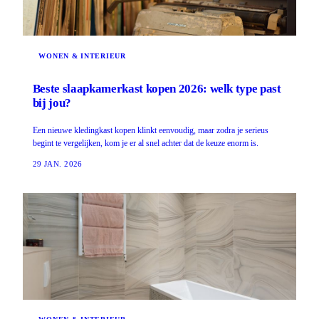
WONEN & INTERIEUR
Beste slaapkamerkast kopen 2026: welk type past
bij jou?
Een nieuwe kledingkast kopen klinkt eenvoudig, maar zodra je serieus
begint te vergelijken, kom je er al snel achter dat de keuze enorm is.
29 JAN. 2026