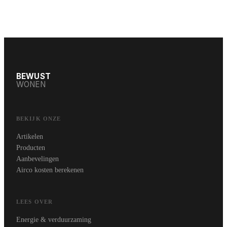
BEWUST
WONEN
BEKIJK ONZE
Artikelen
Producten
Aanbevelingen
Airco kosten berekenen
LEES OVER
Energie & verduurzaming