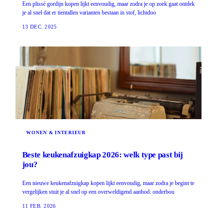
Een plissé gordijn kopen lijkt eenvoudig, maar zodra je op zoek gaat ontdek
je al snel dat er tientallen varianten bestaan in stof, lichtdoo
13 DEC. 2025
WONEN & INTERIEUR
Beste keukenafzuigkap 2026: welk type past bij
jou?
Een nieuwe keukenafzuigkap kopen lijkt eenvoudig, maar zodra je begint te
vergelijken stuit je al snel op een overweldigend aanbod: onderbou
11 FEB. 2026