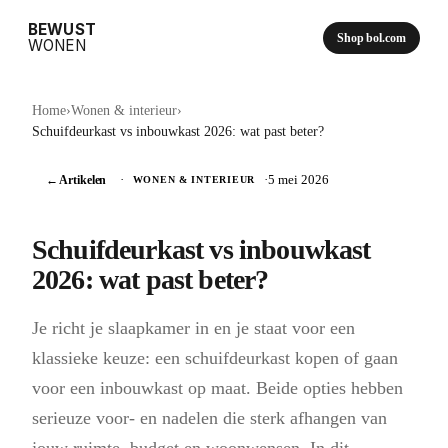
BEWUST
Shop bol.com
WONEN
Home
›
Wonen & interieur
›
Schuifdeurkast vs inbouwkast 2026: wat past beter?
← Artikelen
·
·
5 mei 2026
WONEN & INTERIEUR
Schuifdeurkast vs inbouwkast
2026: wat past beter?
Je richt je slaapkamer in en je staat voor een
klassieke keuze: een schuifdeurkast kopen of gaan
voor een inbouwkast op maat. Beide opties hebben
serieuze voor- en nadelen die sterk afhangen van
jouw ruimte, budget en woonwensen. In dit