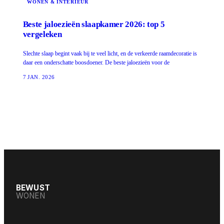
WONEN & INTERIEUR
Beste jaloezieën slaapkamer 2026: top 5
vergeleken
Slechte slaap begint vaak bij te veel licht, en de verkeerde raamdecoratie is
daar een onderschatte boosdoener. De beste jaloezieën voor de
7 JAN. 2026
BEWUST
WONEN