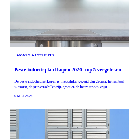
WONEN & INTERIEUR
Beste inductieplaat kopen 2026: top 5 vergeleken
De beste inductieplaat kopen is makkelijker gezegd dan gedaan: het aanbod
is enorm, de prijsverschillen zijn groot en de keuze tussen vrijst
9 MEI 2026