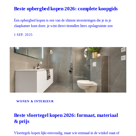
Beste opbergbed kopen 2026: complete koopgids
Een opbergbed kopen is een van de slimste investeringen die je in je
slaapkamer kunt doen: je wint direct tientallen liters opslagruimte zon
1 SEP. 2025
WONEN & INTERIEUR
Beste vloertegel kopen 2026: formaat, materiaal
& prijs
Vloertegels kopen lijkt eenvoudig, maar wie eenmaal in de winkel staat of