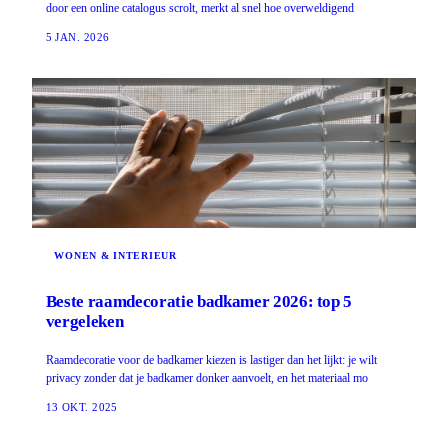
door een online catalogus scrolt, merkt al snel hoe overweldigend
5 JAN. 2026
WONEN & INTERIEUR
Beste raamdecoratie badkamer 2026: top 5
vergeleken
Raamdecoratie voor de badkamer kiezen is lastiger dan het lijkt: je wilt
privacy zonder dat je badkamer donker aanvoelt, en het materiaal mo
13 OKT. 2025