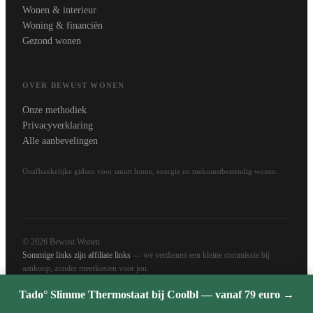
Wonen & interieur
Woning & financiën
Gezond wonen
OVER BEWUST WONEN
Onze methodiek
Privacyverklaring
Alle aanbevelingen
Onafhankelijke gidsen voor smart home, energie en toekomstbestendig wonen.
© 2026 Bewust Wonen
Sommige links zijn affiliate links
— we verdienen een kleine commissie bij
aankoop, zonder meerkosten voor jou.
Tado° Slimme Thermostaat bij Coolbl — vanaf 79 euro →