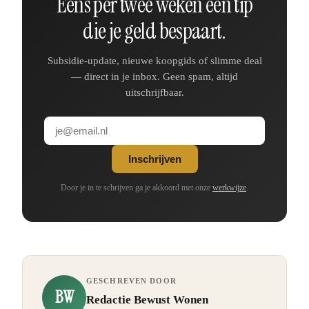
Eens per twee weken één tip
die je geld bespaart.
Subsidie-update, nieuwe koopgids of slimme deal
— direct in je inbox. Geen spam, altijd
uitschrijfbaar.
Inschrijven
Door je in te schrijven ga je akkoord met onze
werkwijze
.
GESCHREVEN DOOR
BW
Redactie Bewust Wonen