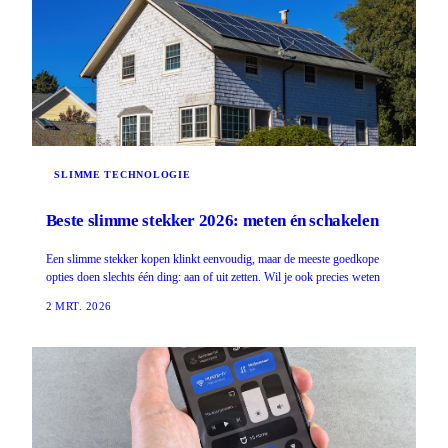
SLIMME TECHNOLOGIE
Beste slimme stekker 2026: meten én schakelen
Een slimme stekker kopen klinkt eenvoudig, maar de meeste goedkope
opties doen slechts één ding: aan of uit zetten. Wil je ook precies weten
2 MRT. 2026