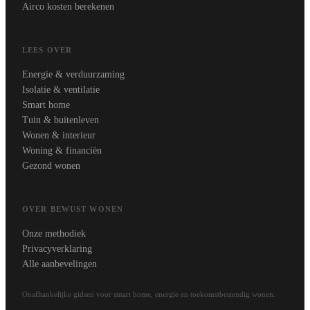
Airco kosten berekenen
LEES OVER
Energie & verduurzaming
Isolatie & ventilatie
Smart home
Tuin & buitenleven
Wonen & interieur
Woning & financiën
Gezond wonen
OVER BEWUST WONEN
Onze methodiek
Privacyverklaring
Alle aanbevelingen
Onafhankelijke gidsen voor smart home, energie en toekomstbestendig wonen.