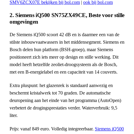
SMV6ZCX07E bekijken bij bol.com
|
ook bij bol.com
2. Siemens iQ500 SN75ZX49CE, Beste voor stille
omgevingen
De Siemens iQ500 scoort 42 dB en is daarmee een van de
stilste inbouwvaatwassers in het middensegment. Siemens en
Bosch delen hun platform (BSH-groep), maar Siemens
positioneert zich iets meer op design en stille werking. Dit
model heeft hetzelfde zeoliet-droogsysteem als de Bosch,
met een B-energielabel en een capaciteit van 14 couverts.
Extra pluspunt: het glazenrek is standaard aanwezig en
beschermt kristalwerk tot 70 graden. De automatische
deuropening aan het einde van het programma (AutoOpen)
verbetert de drogingsprestaties verder. Waterverbruik: 9,5
liter.
Prijs: vanaf 849 euro. Volledig integreerbaar.
Siemens iQ500