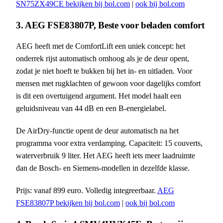
SN75ZX49CE bekijken bij bol.com
|
ook bij bol.com
3. AEG FSE83807P, Beste voor beladen comfort
AEG heeft met de ComfortLift een uniek concept: het
onderrek rijst automatisch omhoog als je de deur opent,
zodat je niet hoeft te bukken bij het in- en uitladen. Voor
mensen met rugklachten of gewoon voor dagelijks comfort
is dit een overtuigend argument. Het model haalt een
geluidsniveau van 44 dB en een B-energielabel.
De AirDry-functie opent de deur automatisch na het
programma voor extra verdamping. Capaciteit: 15 couverts,
waterverbruik 9 liter. Het AEG heeft iets meer laadruimte
dan de Bosch- en Siemens-modellen in dezelfde klasse.
Prijs: vanaf 899 euro. Volledig integreerbaar.
AEG
FSE83807P bekijken bij bol.com
|
ook bij bol.com