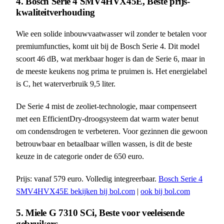
4. Bosch Serie 4 SMV4HVX45E, Beste prijs-
kwaliteitverhouding
Wie een solide inbouwvaatwasser wil zonder te betalen voor
premiumfuncties, komt uit bij de Bosch Serie 4. Dit model
scoort 46 dB, wat merkbaar hoger is dan de Serie 6, maar in
de meeste keukens nog prima te pruimen is. Het energielabel
is C, het waterverbruik 9,5 liter.
De Serie 4 mist de zeoliet-technologie, maar compenseert
met een EfficientDry-droogsysteem dat warm water benut
om condensdrogen te verbeteren. Voor gezinnen die gewoon
betrouwbaar en betaalbaar willen wassen, is dit de beste
keuze in de categorie onder de 650 euro.
Prijs: vanaf 579 euro. Volledig integreerbaar.
Bosch Serie 4
SMV4HVX45E bekijken bij bol.com
|
ook bij bol.com
5. Miele G 7310 SCi, Beste voor veeleisende
gebruikers