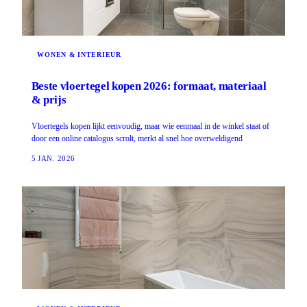
WONEN & INTERIEUR
Beste vloertegel kopen 2026: formaat, materiaal
& prijs
Vloertegels kopen lijkt eenvoudig, maar wie eenmaal in de winkel staat of
door een online catalogus scrolt, merkt al snel hoe overweldigend
5 JAN. 2026