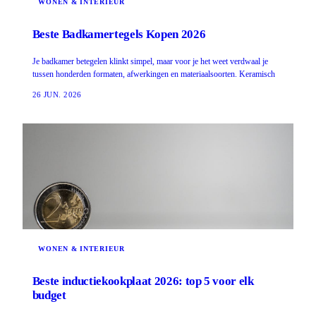
WONEN & INTERIEUR
Beste Badkamertegels Kopen 2026
Je badkamer betegelen klinkt simpel, maar voor je het weet verdwaal je
tussen honderden formaten, afwerkingen en materiaalsoorten. Keramisch
26 JUN. 2026
WONEN & INTERIEUR
Beste inductiekookplaat 2026: top 5 voor elk
budget