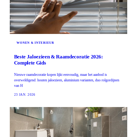
WONEN & INTERIEUR
Beste Jaloezieen & Raamdecoratie 2026:
Complete Gids
Nieuwe raamdecoratie kopen lijkt eenvoudig, maar het aanbod is
overweldigend: houten jaloezieen, aluminium varianten, duo rolgordijnen
van H
23 JAN. 2026