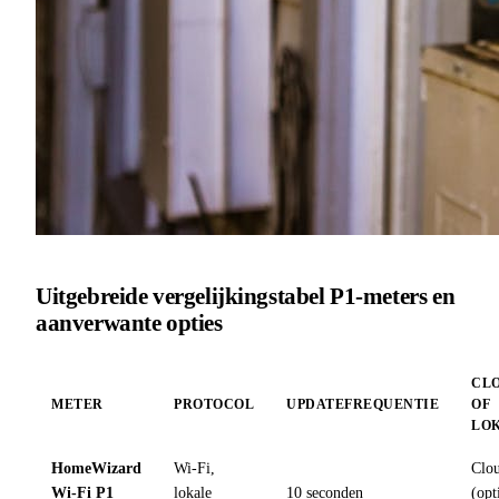
Uitgebreide vergelijkingstabel P1-meters en
aanverwante opties
CL
METER
PROTOCOL
UPDATEFREQUENTIE
OF
LO
HomeWizard
Wi-Fi,
Clo
Wi-Fi P1
lokale
10 seconden
(opt