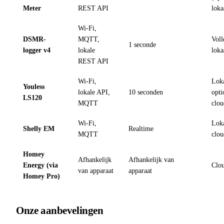
Meter
REST API
loka
Wi-Fi,
DSMR-
MQTT,
Voll
1 seconde
logger v4
lokale
loka
REST API
Wi-Fi,
Loka
Youless
lokale API,
10 seconden
opti
LS120
MQTT
clo
Wi-Fi,
Loka
Shelly EM
Realtime
MQTT
clo
Homey
Afhankelijk
Afhankelijk van
Energy (via
Clo
van apparaat
apparaat
Homey Pro)
Onze aanbevelingen