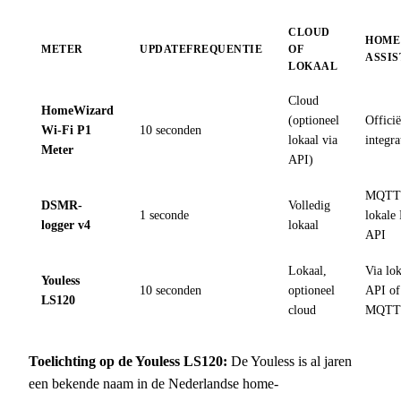
CLOUD
HOME
METER
UPDATEFREQUENTIE
OF
ASSI
LOKAAL
Cloud
HomeWizard
(optioneel
Officië
Wi-Fi P1
10 seconden
lokaal via
integra
Meter
API)
MQTT
DSMR-
Volledig
1 seconde
lokal
logger v4
lokaal
API
Lokaal,
Via lo
Youless
10 seconden
optioneel
API of
LS120
cloud
MQT
Toelichting op de Youless LS120:
De Youless is al jaren
een bekende naam in de Nederlandse home-