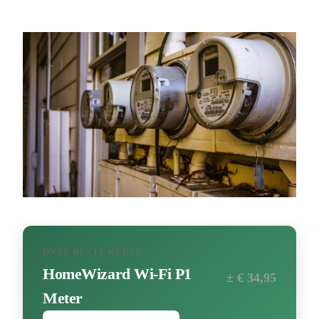
ONZE BESTE KEUZE
HomeWizard Wi-Fi P1
± € 34,95
Meter