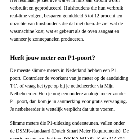
Het resultaat: je ziet live wat er in huis aan stroom wordt
verbruikt en geproduceerd. Huishoudens die hun verbruik
real-time volgen, besparen gemiddeld 5 tot 12 procent ten
opzichte van huishoudens die dat niet doen. Je ziet wat de
wasmachine kost, wat er gebeurt als de oven aangaat en
wanneer je zonnepanelen produceren.
Heeft jouw meter een P1-poort?
De meeste slimme meters in Nederland hebben een P1-
poort. Controleer de voorkant van je meter op de aanduiding
'P1', of vraag het type op bij je netbeheerder via Mijn
Netbeheerder. Heb je nog een oudere analoge meter zonder
P1-poort, dan kom je in aanmerking voor gratis vervanging.
Je netbeheerder is wettelijk verplicht dat uit te voeren.
Slimme meters die P1-uitlezing ondersteunen, vallen onder
de DSMR-standaard (Dutch Smart Meter Requirements). De
meeste meters van het type ISKRA MT382, Kaifa MA304