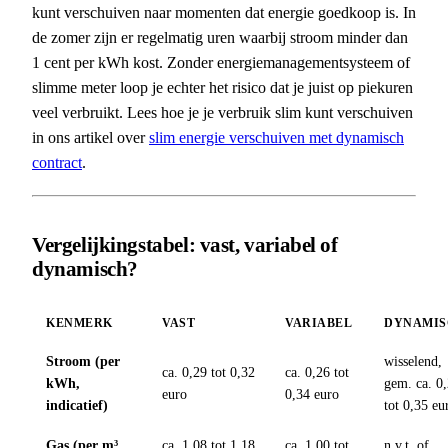
kunt verschuiven naar momenten dat energie goedkoop is. In
de zomer zijn er regelmatig uren waarbij stroom minder dan
1 cent per kWh kost. Zonder energiemanagementsysteem of
slimme meter loop je echter het risico dat je juist op piekuren
veel verbruikt. Lees hoe je je verbruik slim kunt verschuiven
in ons artikel over
slim energie verschuiven met dynamisch
contract
.
Vergelijkingstabel: vast, variabel of
dynamisch?
KENMERK
VAST
VARIABEL
DYNAMIS
Stroom (per
wisselend,
ca. 0,29 tot 0,32
ca. 0,26 tot
kWh,
gem. ca. 0
euro
0,34 euro
indicatief)
tot 0,35 eu
Gas (per m³,
ca. 1,08 tot 1,18
ca. 1,00 tot
n.v.t. of