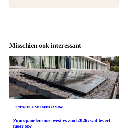
Misschien ook interessant
ENERGIE & VERDUURZAMING
Zonnepanelen oost-west vs zuid 2026: wat levert
meer op?