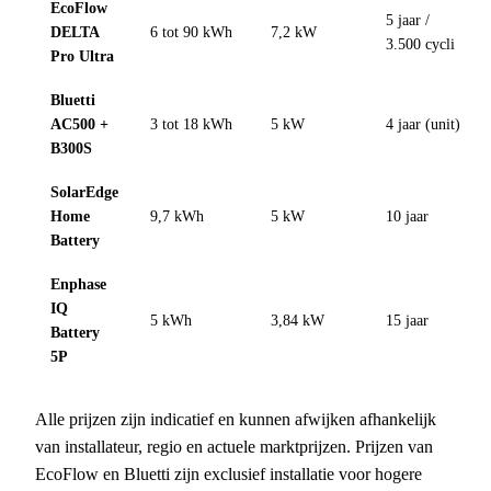
EcoFlow
5 jaar /
DELTA
6 tot 90 kWh
7,2 kW
3.500 cycli
Pro Ultra
Bluetti
AC500 +
3 tot 18 kWh
5 kW
4 jaar (unit)
B300S
SolarEdge
Home
9,7 kWh
5 kW
10 jaar
Battery
Enphase
IQ
5 kWh
3,84 kW
15 jaar
Battery
5P
Alle prijzen zijn indicatief en kunnen afwijken afhankelijk
van installateur, regio en actuele marktprijzen. Prijzen van
EcoFlow en Bluetti zijn exclusief installatie voor hogere