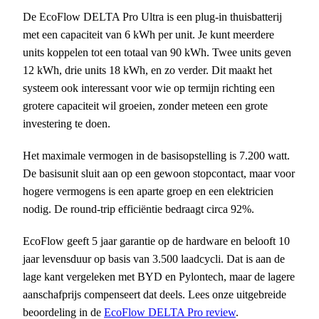
De EcoFlow DELTA Pro Ultra is een plug-in thuisbatterij
met een capaciteit van 6 kWh per unit. Je kunt meerdere
units koppelen tot een totaal van 90 kWh. Twee units geven
12 kWh, drie units 18 kWh, en zo verder. Dit maakt het
systeem ook interessant voor wie op termijn richting een
grotere capaciteit wil groeien, zonder meteen een grote
investering te doen.
Het maximale vermogen in de basisopstelling is 7.200 watt.
De basisunit sluit aan op een gewoon stopcontact, maar voor
hogere vermogens is een aparte groep en een elektricien
nodig. De round-trip efficiëntie bedraagt circa 92%.
EcoFlow geeft 5 jaar garantie op de hardware en belooft 10
jaar levensduur op basis van 3.500 laadcycli. Dat is aan de
lage kant vergeleken met BYD en Pylontech, maar de lagere
aanschafprijs compenseert dat deels. Lees onze uitgebreide
beoordeling in de
EcoFlow DELTA Pro review
.