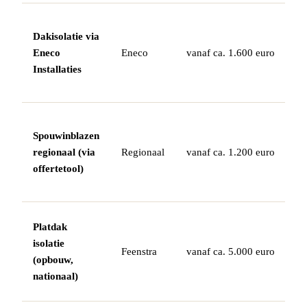
In
Dakisolatie via
co
Eneco
Eneco
vanaf ca. 1.600 euro
w
Installaties
of
en
Sc
Spouwinblazen
mo
regionaal (via
Regionaal
vanaf ca. 1.200 euro
ve
offertetool)
va
of
G
Platdak
me
isolatie
Feenstra
vanaf ca. 5.000 euro
da
(opbouw,
mi
nationaal)
me