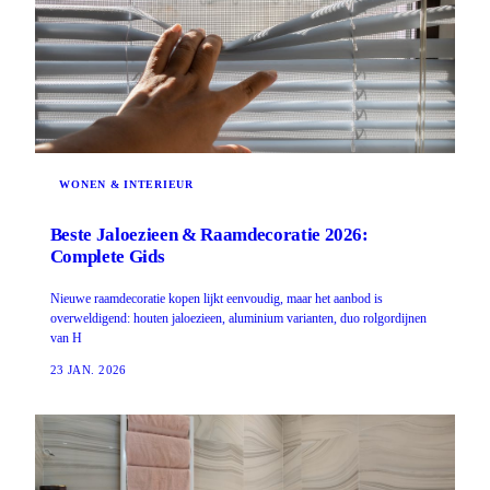
WONEN & INTERIEUR
Beste Jaloezieen & Raamdecoratie 2026:
Complete Gids
Nieuwe raamdecoratie kopen lijkt eenvoudig, maar het aanbod is
overweldigend: houten jaloezieen, aluminium varianten, duo rolgordijnen
van H
23 JAN. 2026