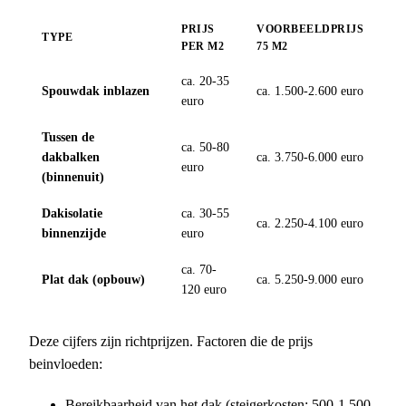
PRIJS
VOORBEELDPRIJS
TYPE
PER M2
75 M2
ca. 20-35
Spouwdak inblazen
ca. 1.500-2.600 euro
euro
Tussen de
ca. 50-80
dakbalken
ca. 3.750-6.000 euro
euro
(binnenuit)
Dakisolatie
ca. 30-55
ca. 2.250-4.100 euro
binnenzijde
euro
ca. 70-
Plat dak (opbouw)
ca. 5.250-9.000 euro
120 euro
Deze cijfers zijn richtprijzen. Factoren die de prijs
beinvloeden:
Bereikbaarheid van het dak (steigerkosten: 500-1.500