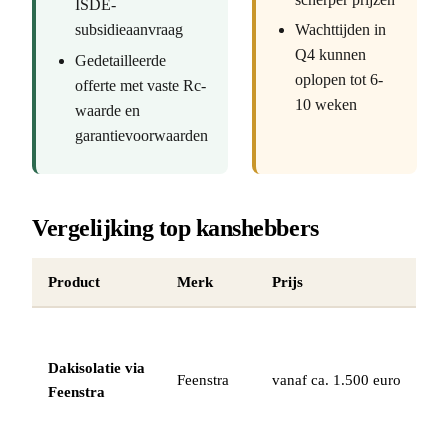
ISDE-
subsidieaanvraag
Wachttijden in
Q4 kunnen
Gedetailleerde
oplopen tot 6-
offerte met vaste Rc-
10 weken
waarde en
garantievoorwaarden
Vergelijking top kanshebbers
Product
Merk
Prijs
St
Na
de
Dakisolatie via
Feenstra
vanaf ca. 1.500 euro
I
Feenstra
be
ei