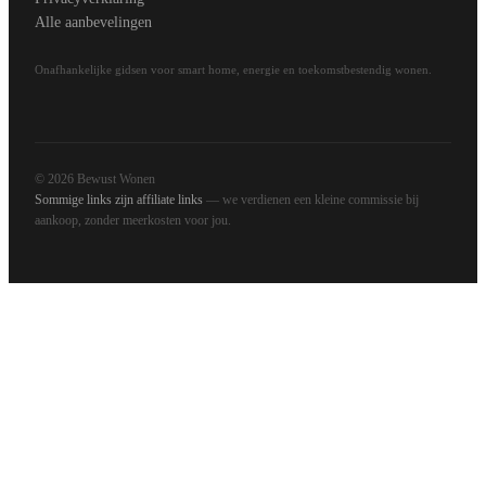
Alle aanbevelingen
Onafhankelijke gidsen voor smart home, energie en toekomstbestendig wonen.
© 2026 Bewust Wonen
Sommige links zijn affiliate links
— we verdienen een kleine commissie bij
aankoop, zonder meerkosten voor jou.