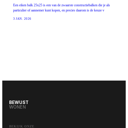
Een eiken balk 25x25 is een van de zwaarste constructiebalken die je als
particulier of aannemer kunt kopen, en precies daarom is de keuze v
3 JAN. 2026
BEWUST
WONEN
BEKIJK ONZE