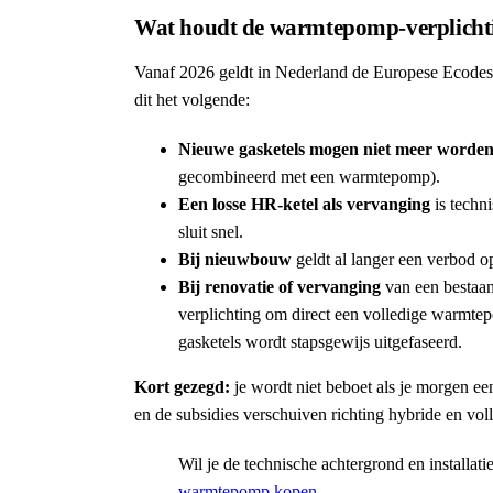
Wat houdt de warmtepomp-verplichti
Vanaf 2026 geldt in Nederland de Europese Ecodesig
dit het volgende:
Nieuwe gasketels mogen niet meer worden
gecombineerd met een warmtepomp).
Een losse HR-ketel als vervanging
is techni
sluit snel.
Bij nieuwbouw
geldt al langer een verbod o
Bij renovatie of vervanging
van een bestaand
verplichting om direct een volledige warmte
gasketels wordt stapsgewijs uitgefaseerd.
Kort gezegd:
je wordt niet beboet als je morgen een
en de subsidies verschuiven richting hybride en v
Wil je de technische achtergrond en installat
warmtepomp kopen
.