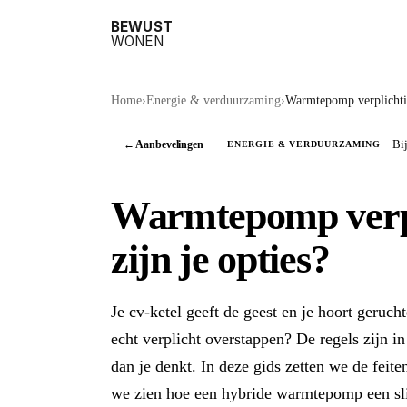
BEWUST
WONEN
Home
›
Energie & verduurzaming
›
Warmtepomp verplichtin
← Aanbevelingen
·
·
Bi
ENERGIE & VERDUURZAMING
Warmtepomp verpl
zijn je opties?
Je cv-ketel geeft de geest en je hoort geruc
echt verplicht overstappen? De regels zijn i
dan je denkt. In deze gids zetten we de feite
we zien hoe een hybride warmtepomp een sli