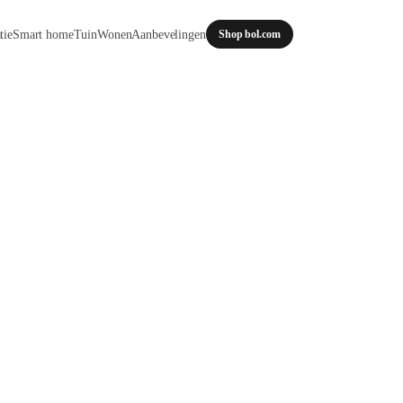
tie
Smart home
Tuin
Wonen
Aanbevelingen
Shop bol.com