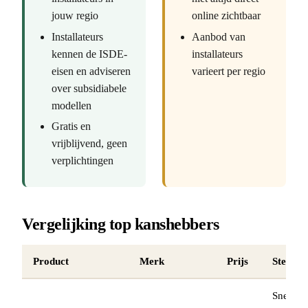
jouw regio
online zichtbaar
Installateurs
Aanbod van
kennen de ISDE-
installateurs
eisen en adviseren
varieert per regio
over subsidiabele
modellen
Gratis en
vrijblijvend, geen
verplichtingen
Vergelijking top kanshebbers
Product
Merk
Prijs
Sterkst
Snel me