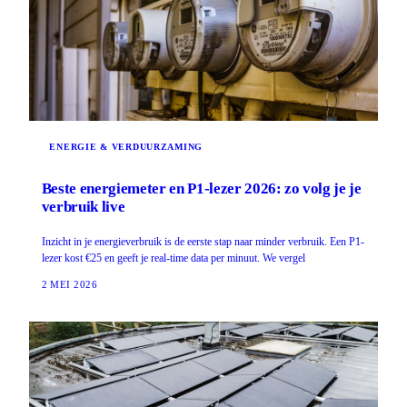
ENERGIE & VERDUURZAMING
Beste energiemeter en P1-lezer 2026: zo volg je je
verbruik live
Inzicht in je energieverbruik is de eerste stap naar minder verbruik. Een P1-
lezer kost €25 en geeft je real-time data per minuut. We vergel
2 MEI 2026