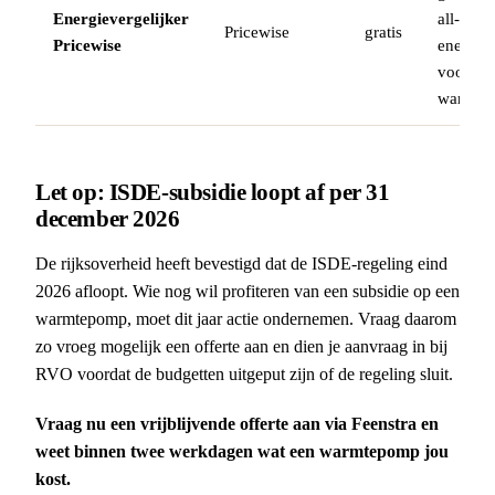
Energievergelijker
all-elect
Pricewise
gratis
Pricewise
energiec
voor je
warmte
Let op: ISDE-subsidie loopt af per 31
december 2026
De rijksoverheid heeft bevestigd dat de ISDE-regeling eind
2026 afloopt. Wie nog wil profiteren van een subsidie op een
warmtepomp, moet dit jaar actie ondernemen. Vraag daarom
zo vroeg mogelijk een offerte aan en dien je aanvraag in bij
RVO voordat de budgetten uitgeput zijn of de regeling sluit.
Vraag nu een vrijblijvende offerte aan via Feenstra en
weet binnen twee werkdagen wat een warmtepomp jou
kost.