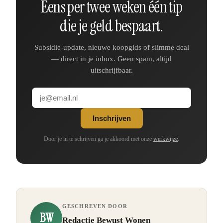
Eens per twee weken één tip
die je geld bespaart.
Subsidie-update, nieuwe koopgids of slimme deal
— direct in je inbox. Geen spam, altijd
uitschrijfbaar.
Inschrijven
Door je in te schrijven ga je akkoord met onze
werkwijze
.
GESCHREVEN DOOR
BW
Redactie Bewust Wonen