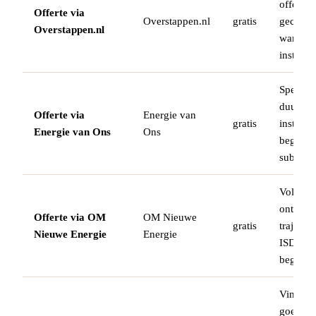
offertes
Offerte via
Overstappen.nl
gratis
gecertif
Overstappen.nl
warmte
installat
Specialis
duurza
Offerte via
Energie van
gratis
installat
Energie van Ons
Ons
begeleid
subsidie
Volledig
ontzorg
Offerte via OM
OM Nieuwe
gratis
traject i
Nieuwe Energie
Energie
ISDE-aa
begelei
Vind he
goedkoo