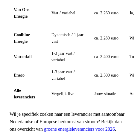
Van Ons
Vast / variabel
ca. 2.260 euro
Ja
Energie
Coolblue
Dynamisch / 1 jaar
ca. 2.280 euro
Wi
Energie
vast
1-3 jaar vast /
Vattenfall
ca. 2.400 euro
To
variabel
1-3 jaar vast /
Eneco
ca. 2.500 euro
Wi
variabel
Alle
Vergelijk live
Jouw situatie
Ac
leveranciers
Wil je specifiek zoeken naar een leverancier met aantoonbaar
Nederlandse of Europese herkomst van stroom? Bekijk dan
ons overzicht van
groene energieleveranciers voor 2026
,