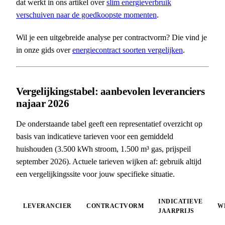
dat werkt in ons artikel over
slim energieverbruik
verschuiven naar de goedkoopste momenten
.
Wil je een uitgebreide analyse per contractvorm? Die vind je
in onze gids over
energiecontract soorten vergelijken
.
Vergelijkingstabel: aanbevolen leveranciers
najaar 2026
De onderstaande tabel geeft een representatief overzicht op
basis van indicatieve tarieven voor een gemiddeld
huishouden (3.500 kWh stroom, 1.500 m³ gas, prijspeil
september 2026). Actuele tarieven wijken af: gebruik altijd
een vergelijkingssite voor jouw specifieke situatie.
INDICATIEVE
LEVERANCIER
CONTRACTVORM
W
JAARPRIJS