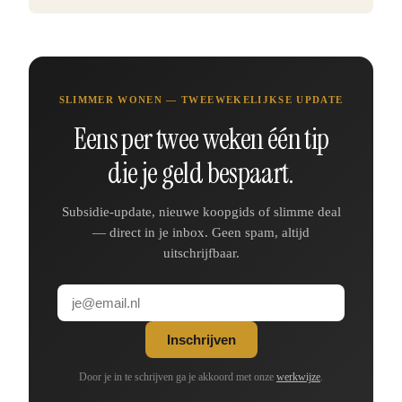
SLIMMER WONEN — TWEEWEKELIJKSE UPDATE
Eens per twee weken één tip
die je geld bespaart.
Subsidie-update, nieuwe koopgids of slimme deal
— direct in je inbox. Geen spam, altijd
uitschrijfbaar.
Inschrijven
Door je in te schrijven ga je akkoord met onze
werkwijze
.