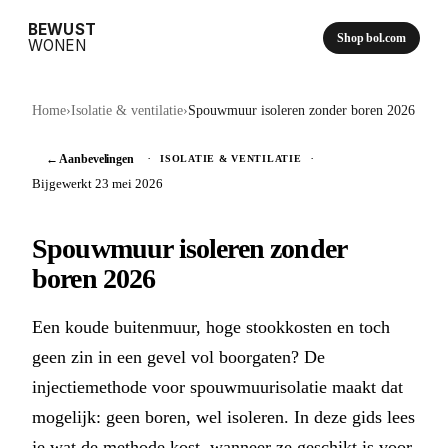
BEWUST
Shop bol.com
WONEN
Home
›
Isolatie & ventilatie
›
Spouwmuur isoleren zonder boren 2026
← Aanbevelingen
·
·
ISOLATIE & VENTILATIE
Bijgewerkt 23 mei 2026
Spouwmuur isoleren zonder
boren 2026
Een koude buitenmuur, hoge stookkosten en toch
geen zin in een gevel vol boorgaten? De
injectiemethode voor spouwmuurisolatie maakt dat
mogelijk: geen boren, wel isoleren. In deze gids lees
je wat de methode kost, wanneer ze geschikt is voor