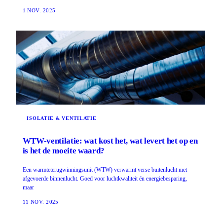
1 NOV. 2025
ISOLATIE & VENTILATIE
WTW-ventilatie: wat kost het, wat levert het op en
is het de moeite waard?
Een warmteterugwinningsunit (WTW) verwarmt verse buitenlucht met
afgevoerde binnenlucht. Goed voor luchtkwaliteit én energiebesparing,
maar
11 NOV. 2025