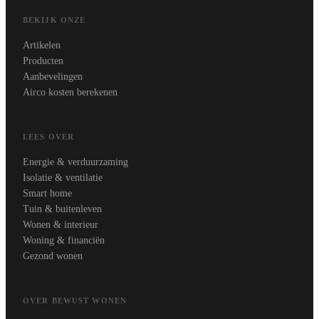
BEKIJK ONZE
Artikelen
Producten
Aanbevelingen
Airco kosten berekenen
LEES OVER
Energie & verduurzaming
Isolatie & ventilatie
Smart home
Tuin & buitenleven
Wonen & interieur
Woning & financiën
Gezond wonen
OVER BEWUST WONEN