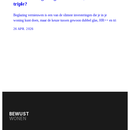
triple?
Beglazing vernieuwen is een van de slimste investeringen die je in je
woning kunt doen, maar de keuze tussen gewoon dubbel glas, HR++ en tri
26 APR. 2026
BEWUST
WONEN