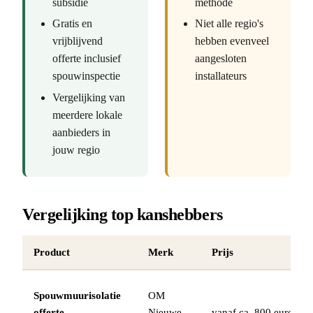
subsidie
methode
Gratis en
Niet alle regio's
vrijblijvend
hebben evenveel
offerte inclusief
aangesloten
spouwinspectie
installateurs
Vergelijking van
meerdere lokale
aanbieders in
jouw regio
Vergelijking top kanshebbers
Product
Merk
Prijs
Spouwmuurisolatie
OM
offerte
Nieuwe
vanaf ca. 800 euro