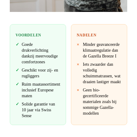
VOORDELEN
NADELEN
Goede
Minder geavanceerde
drukverlichting
klimaatregulatie dan
dankzij meervoudige
de Gazella Breeze I
comfortzones
Iets zwaarder dan
Geschikt voor zij- en
volledig
rugliggers
schuimmatrassen, wat
draaien lastiger maakt
Ruim maatassortiment
inclusief Europese
Geen bio-
maten
gecertificeerde
materialen zoals bij
Solide garantie van
sommige Gazella-
10 jaar via Swiss
modellen
Sense