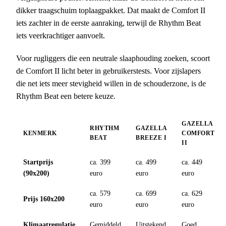
dikker traagschuim toplaagpakket. Dat maakt de Comfort II
iets zachter in de eerste aanraking, terwijl de Rhythm Beat
iets veerkrachtiger aanvoelt.
Voor rugliggers die een neutrale slaaphouding zoeken, scoort
de Comfort II licht beter in gebruikerstests. Voor zijslapers
die net iets meer stevigheid willen in de schouderzone, is de
Rhythm Beat een betere keuze.
GAZELLA
RHYTHM
GAZELLA
KENMERK
COMFORT
BEAT
BREEZE I
II
Startprijs
ca. 399
ca. 499
ca. 449
(90x200)
euro
euro
euro
ca. 579
ca. 699
ca. 629
Prijs 160x200
euro
euro
euro
Klimaatregulatie
Gemiddeld
Uitstekend
Goed