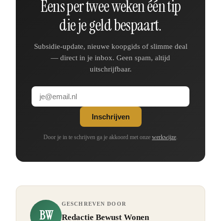
Eens per twee weken één tip
die je geld bespaart.
Subsidie-update, nieuwe koopgids of slimme deal
— direct in je inbox. Geen spam, altijd
uitschrijfbaar.
Inschrijven
Door je in te schrijven ga je akkoord met onze
werkwijze
.
GESCHREVEN DOOR
BW
Redactie Bewust Wonen