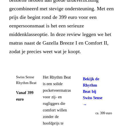
gecombineerd met stevige ondersteuning. Met een
prijs die begint rond de 399 euro voor een
eenpersoonsmaat is het een serieuze
middenklasseoptie. In deze review leggen we het
matras naast de Gazella Breeze I en Comfort II,
zodat je precies weet wat je koopt.
Het Rhythm Beat
Swiss Sense
Bekijk de
Rhythm Beat
is een solide
Rhythm
pocketveermatras
Beat bij
Vanaf 399
voor zij- en
Swiss Sense
euro
rugliggers die
→
comfort willen
ca. 399 euro
zonder de
hoofdprijs te