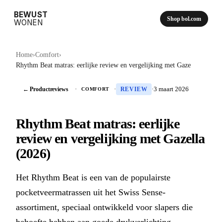
BEWUST
Shop bol.com
WONEN
Home
›
Comfort
›
Rhythm Beat matras: eerlijke review en vergelijking met Gaze
← Productreviews
·
·
·
3 maart 2026
COMFORT
REVIEW
Rhythm Beat matras: eerlijke
review en vergelijking met Gazella
(2026)
Het Rhythm Beat is een van de populairste
pocketveermatrassen uit het Swiss Sense-
assortiment, speciaal ontwikkeld voor slapers die
behoefte hebben aan goede drukverlichting