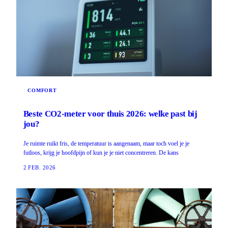
COMFORT
Beste CO2-meter voor thuis 2026: welke past bij
jou?
Je ruimte ruikt fris, de temperatuur is aangenaam, maar toch voel je je
futloos, krijg je hoofdpijn of kun je je niet concentreren. De kans
2 FEB. 2026