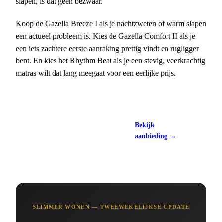
slapen, is dat geen bezwaar.
Koop de Gazella Breeze I als je nachtzweten of warm slapen
een actueel probleem is. Kies de Gazella Comfort II als je
een iets zachtere eerste aanraking prettig vindt en rugligger
bent. En kies het Rhythm Beat als je een stevig, veerkrachtig
matras wilt dat lang meegaat voor een eerlijke prijs.
Bekijk de Rhythm Beat bij
Bekijk
Swiss Sense
aanbieding →
ca. 399 euro
SLIMMER WONEN — TWEEWEKELIJKSE UPDATE