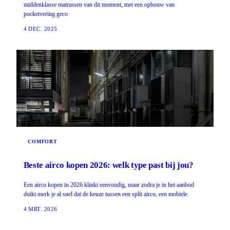
middenklasse matrassen van dit moment, met een opbouw van
pocketvering geco
4 DEC. 2025
COMFORT
Beste airco kopen 2026: welk type past bij jou?
Een airco kopen in 2026 klinkt eenvoudig, maar zodra je in het aanbod
duikt merk je al snel dat de keuze tussen een split airco, een mobiele
4 MRT. 2026