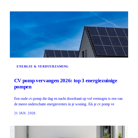
ENERGIE & VERDUURZAMING
CV pomp vervangen 2026: top 3 energiezuinige
pompen
Een oude cv-pomp die dag en nacht doordraait op vol vermogen is een van
de meest onderschatte energievreters in je woning. Als je cv pomp ve
21 JAN. 2026