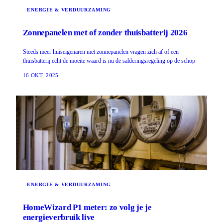
ENERGIE & VERDUURZAMING
Zonnepanelen met of zonder thuisbatterij 2026
Steeds meer huiseigenaren met zonnepanelen vragen zich af of een
thuisbatterij echt de moeite waard is nu de salderingsregeling op de schop
16 OKT. 2025
ENERGIE & VERDUURZAMING
HomeWizard P1 meter: zo volg je je
energieverbruik live