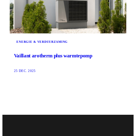
ENERGIE & VERDUURZAMING
Vaillant arotherm plus warmtepomp
25 DEC. 2025