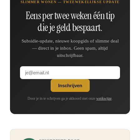
SLIMMER WONEN — TWEEWEKELIJKSE UPDATE
Eens per twee weken één tip
die je geld bespaart.
Subsidie-update, nieuwe koopgids of slimme deal
— direct in je inbox. Geen spam, altijd
uitschrijfbaar.
Inschrijven
Door je in te schrijven ga je akkoord met onze
werkwijze
.