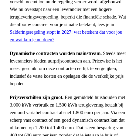
verschil neemt toe nu de regeling verder wordt afgebouwd.
Wie nu overstapt naar een leverancier met een hogere
terugleveringsvergoeding, beperkt die financiële schade. Wat
die afbouw concreet voor je situatie betekent, lees je in
Salderingsregeling stopt in 2027: wat betekent dat voor jou
en wat kun je nu doen?
.
Dynamische contracten worden mainstream.
Steeds meer
leveranciers bieden uurprijscontracten aan. Pricewise is het
meest geschikt om deze contracten eerlijk te vergelijken,
inclusief de vaste kosten en opslagen die de werkelijke prijs
bepalen.
Prijsverschillen zijn groot.
Een gemiddeld huishouden met
3.000 kWh verbruik en 1.500 kWh teruglevering betaalt bij
een oud variabel contract al snel 1.800 euro per jaar. Via een
scherp vast contract of een goed dynamisch contract kan dat
uitkomen op 1.200 tot 1.400 euro. Dat is een besparing van
400 tot 600 euro per jaar, zonder dat je iets aan je huis of