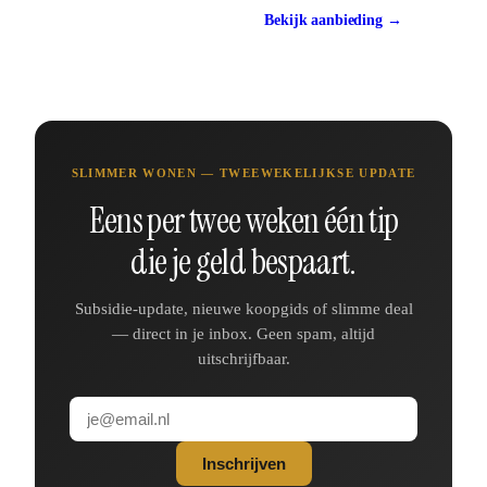
Vraag offerte aan
Bekijk aanbieding →
ca. €3.500 - €8.000
SLIMMER WONEN — TWEEWEKELIJKSE UPDATE
Eens per twee weken één tip
die je geld bespaart.
Subsidie-update, nieuwe koopgids of slimme deal
— direct in je inbox. Geen spam, altijd
uitschrijfbaar.
Inschrijven