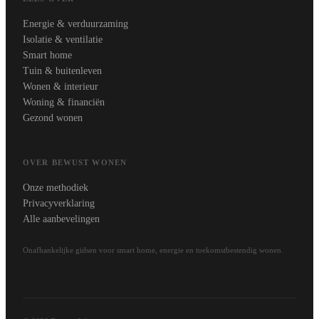
Energie & verduurzaming
Isolatie & ventilatie
Smart home
Tuin & buitenleven
Wonen & interieur
Woning & financiën
Gezond wonen
OVER BEWUST WONEN
Onze methodiek
Privacyverklaring
Alle aanbevelingen
Onafhankelijke gidsen voor smart home, energie en toekomstbestendig wonen.