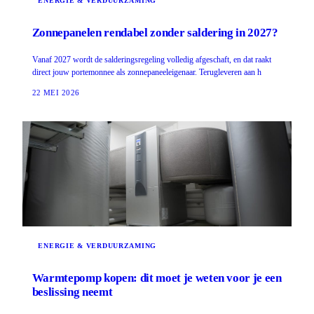
ENERGIE & VERDUURZAMING
Zonnepanelen rendabel zonder saldering in 2027?
Vanaf 2027 wordt de salderingsregeling volledig afgeschaft, en dat raakt
direct jouw portemonnee als zonnepaneeleigenaar. Terugleveren aan h
22 MEI 2026
ENERGIE & VERDUURZAMING
Warmtepomp kopen: dit moet je weten voor je een
beslissing neemt