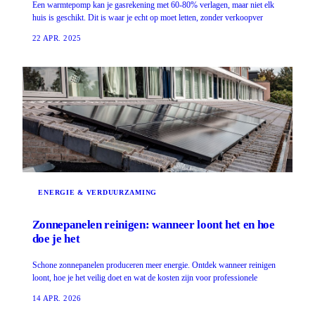
Een warmtepomp kan je gasrekening met 60-80% verlagen, maar niet elk
huis is geschikt. Dit is waar je echt op moet letten, zonder verkoopver
22 APR. 2025
ENERGIE & VERDUURZAMING
Zonnepanelen reinigen: wanneer loont het en hoe
doe je het
Schone zonnepanelen produceren meer energie. Ontdek wanneer reinigen
loont, hoe je het veilig doet en wat de kosten zijn voor professionele
14 APR. 2026