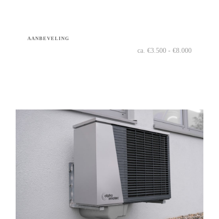
AANBEVELING
ca. €3.500 - €8.000
Vraag offerte aan
Bekijk →