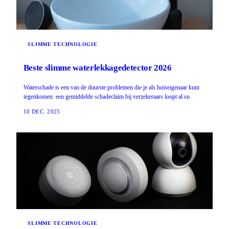
SLIMME TECHNOLOGIE
Beste slimme waterlekkagedetector 2026
Waterschade is een van de duurste problemen die je als huiseigenaar kunt
tegenkomen: een gemiddelde schadeclaim bij verzekeraars loopt al sn
10 DEC. 2025
SLIMME TECHNOLOGIE