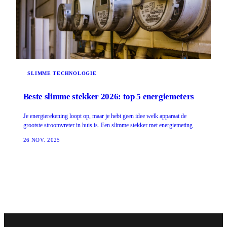
SLIMME TECHNOLOGIE
Beste slimme stekker 2026: top 5 energiemeters
Je energierekening loopt op, maar je hebt geen idee welk apparaat de
grootste stroomvreter in huis is. Een slimme stekker met energiemeting
26 NOV. 2025