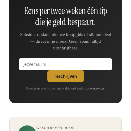
Eens per twee weken één tip
die je geld bespaart.
Subsidie-update, nieuwe koopgids of slimme deal
— direct in je inbox. Geen spam, altijd
uitschrijfbaar.
Inschrijven
Door je in te schrijven ga je akkoord met onze
werkwijze
.
GESCHREVEN DOOR