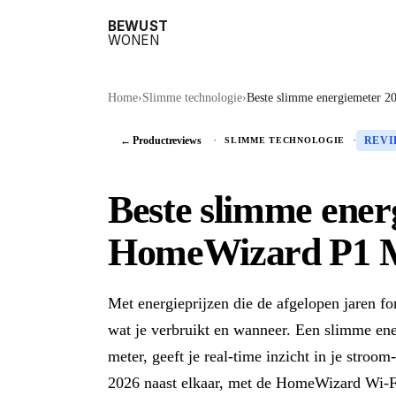
BEWUST
WONEN
Home
›
Slimme technologie
›
Beste slimme energiemeter 2
← Productreviews
·
·
SLIMME TECHNOLOGIE
REV
Beste slimme ener
HomeWizard P1 Me
Met energieprijzen die de afgelopen jaren for
wat je verbruikt en wanneer. Een slimme ene
meter, geeft je real-time inzicht in je stroo
2026 naast elkaar, met de HomeWizard Wi-Fi